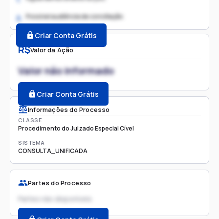
Possível audiência de conciliação
2.
Criar Conta Grátis
R$
Valor da Ação
Valor não informado
Criar Conta Grátis
Informações do Processo
CLASSE
Procedimento do Juizado Especial Cível
SISTEMA
CONSULTA_UNIFICADA
Partes do Processo
Partes não disponíveis