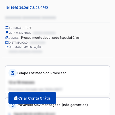
1011066-30.2017.8.26.0562
xxxxxxxx xxxxxxxxx xxxxxxx
TJSP
TRIBUNAL
xxxxxx xxxxxxxx
VARA / COMARCA
Procedimento do Juizado Especial Cível
CLASSE
xx/xx/xxxx
DISTRIBUIÇÃO
ÚLTIMA MOVIMENTAÇÃO
xxxxxx xxxxxxxx xxxxxxx
Tempo Estimado do Processo
12 a 18 meses
Processo iniciado em
19/04/2017
Criar Conta Grátis
Prováveis Movimentações (não garantido)
Aguardando análise do juiz
1.