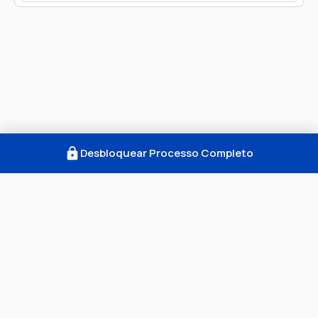
Desbloquear Processo Completo
Como Funciona
FAQ
Notícias
Termos
Privacidade
© 2026 Consultar Processos. Todos os direitos
reservados. CNPJ: 52.605.662/0001-99