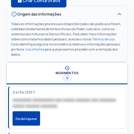
Criar Conta Grátis
Origem das informações
Todas as informações processuais disponibilizadas são públicas e foram
coletadas diretamente de fontes oficiais do Poder Judiciário, como os
sistemas dos tribunais e Diários Oficiais. Para obter mais informações
sobre como tratamos dados pessoais, acesse o nosso
Termos de uso
.
Caso identifique alguma inconsistência relativa a informações pessoais,
por favor,
nos informe
para que possamos proceder com a remoção dos
dados.
MOVIMENTOS
5
24/04/2017
xxxxxxxx xxxxxxxxx xxx xxxxx xxxxxx xxx xxxxxxx
xxxxx xxxxxx xxxxxxx
Desbloquear