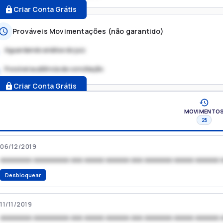
Criar Conta Grátis
Prováveis Movimentações (não garantido)
Aguardando análise do juiz
Possível audiência de conciliação
.
Criar Conta Grátis
MOVIMENTO
25
06/12/2019
xxxxxxxx xxxxxxxxx xxx xxxxx xxxxxx xxx xxxxxxx xxxxx xxxxxx 
Desbloquear
11/11/2019
xxxxxxxx xxxxxxxxx xxx xxxxx xxxxxx xxx xxxxxxx xxxxx xxxxxx 