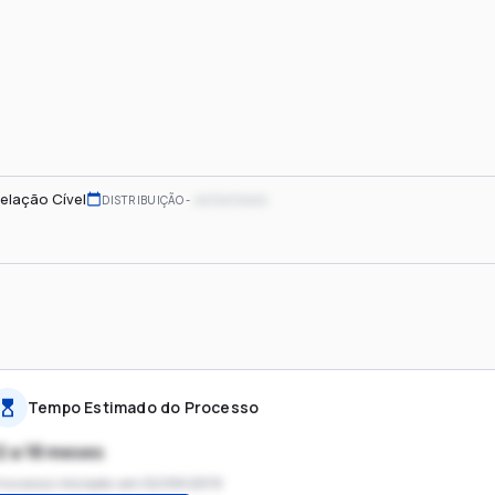
elação Cível
xx/xx/xxxx
DISTRIBUIÇÃO
Tempo Estimado do Processo
2 a 18 meses
rocesso iniciado em
02/09/2019