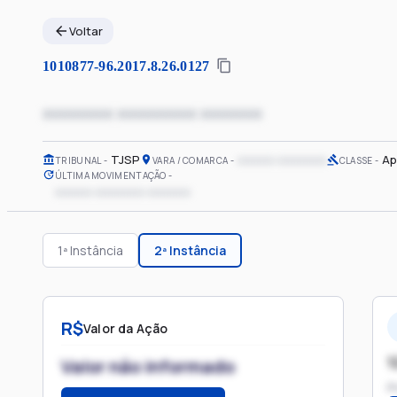
Voltar
1010877-96.2017.8.26.0127
xxxxxxxx xxxxxxxxx xxxxxxx
TJSP
xxxxxx xxxxxxxx
Ap
TRIBUNAL
VARA / COMARCA
CLASSE
ÚLTIMA MOVIMENTAÇÃO
xxxxxx xxxxxxxx xxxxxxx
1ª Instância
2ª Instância
R$
Valor da Ação
1
Valor não informado
P