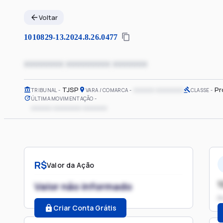
Voltar
1010829-13.2024.8.26.0477
xxxxxxxx xxxxxxxxx xxxxxxx
TJSP
xxxxxx xxxxxxxx
Pr
TRIBUNAL
VARA / COMARCA
CLASSE
ÚLTIMA MOVIMENTAÇÃO
xxxxxx xxxxxxxx xxxxxxx
R$
Valor da Ação
1
Valor não informado
P
Criar Conta Grátis