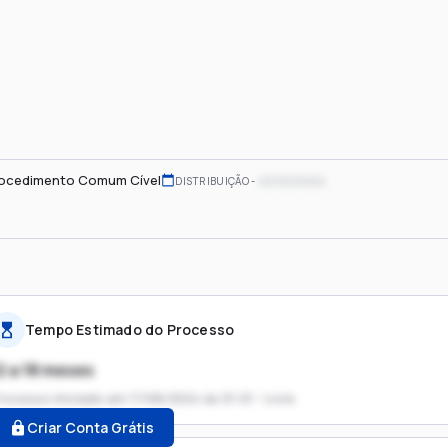
ocedimento Comum Cível
xx/xx/xxxx
DISTRIBUIÇÃO
Tempo Estimado do Processo
2 a 18 meses
rocesso iniciado em
17/06/2024 às 01:01 - Livre
Criar Conta Grátis