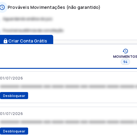
Prováveis Movimentações (não garantido)
Aguardando análise do juiz
Possível audiência de conciliação
.
Criar Conta Grátis
MOVIMENTO
94
01/07/2026
xxxxxxxx xxxxxxxxx xxx xxxxx xxxxxx xxx xxxxxxx xxxxx xxxxxx 
Desbloquear
01/07/2026
xxxxxxxx xxxxxxxxx xxx xxxxx xxxxxx xxx xxxxxxx xxxxx xxxxxx 
Desbloquear