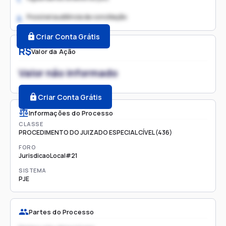
Possível audiência de conciliação
2.
Criar Conta Grátis
R$
Valor da Ação
Valor não informado
Criar Conta Grátis
Informações do Processo
CLASSE
PROCEDIMENTO DO JUIZADO ESPECIAL CÍVEL (436)
FORO
JurisdicaoLocal#21
SISTEMA
PJE
Partes do Processo