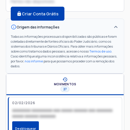
Partes não disponíveis
Criar Conta Grátis
Origem das informações
Todas as informações processuais disponibilizadas são públicas e foram
coletadas diretamente de fontes oficiais do Poder Judiciário, como os
sistemas dos tribunais e Diários Oficiais. Para obter mais informações
sobre como tratamos dados pessoais, acesse o nosso
Termos de uso
.
Caso identifique alguma inconsistência relativa a informações pessoais,
por favor,
nos informe
para que possamos proceder com a remoção dos
dados.
MOVIMENTOS
27
02/02/2026
xxxxxxxx xxxxxxxxx xxx xxxxx xxxxxx xxx xxxxxxx
xxxxx xxxxxx xxxxxxx
Desbloquear