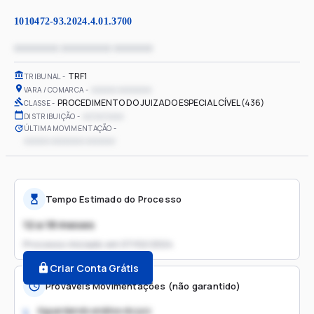
1010472-93.2024.4.01.3700
xxxxxxxx xxxxxxxxx xxxxxxx
TRF1
TRIBUNAL
xxxxxx xxxxxxxx
VARA / COMARCA
PROCEDIMENTO DO JUIZADO ESPECIAL CÍVEL (436)
CLASSE
xx/xx/xxxx
DISTRIBUIÇÃO
ÚLTIMA MOVIMENTAÇÃO
xxxxxx xxxxxxxx xxxxxxx
Tempo Estimado do Processo
12 a 18 meses
Processo iniciado em
07/02/2024
Criar Conta Grátis
Prováveis Movimentações (não garantido)
Aguardando análise do juiz
1.