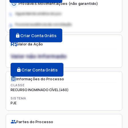
Prováveis Movimentações (não garantido)
Aguardando análise do juiz
1.
Possível audiência de conciliação
2.
Criar Conta Grátis
R$
Valor da Ação
Valor não informado
Criar Conta Grátis
Informações do Processo
CLASSE
RECURSO INOMINADO CÍVEL (460)
SISTEMA
PJE
Partes do Processo