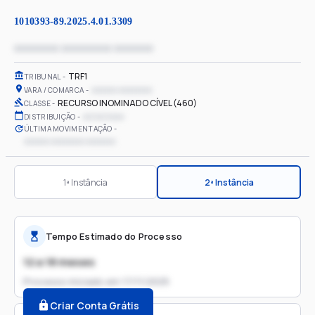
1010393-89.2025.4.01.3309
xxxxxxxx xxxxxxxxx xxxxxxx
TRF1
TRIBUNAL
xxxxxx xxxxxxxx
VARA / COMARCA
RECURSO INOMINADO CÍVEL (460)
CLASSE
xx/xx/xxxx
DISTRIBUIÇÃO
ÚLTIMA MOVIMENTAÇÃO
xxxxxx xxxxxxxx xxxxxxx
1ª Instância
2ª Instância
Tempo Estimado do Processo
12 a 18 meses
Processo iniciado em
17/11/2025
Criar Conta Grátis