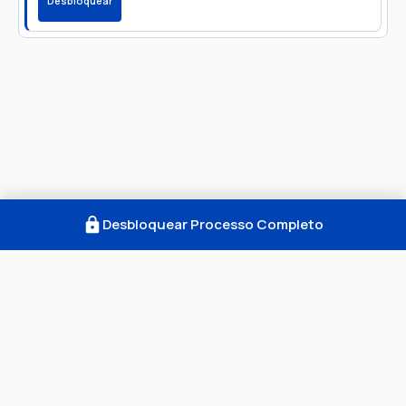
Desbloquear
Desbloquear Processo Completo
Como Funciona
FAQ
Notícias
Termos
Privacidade
© 2026 Consultar Processos. Todos os direitos