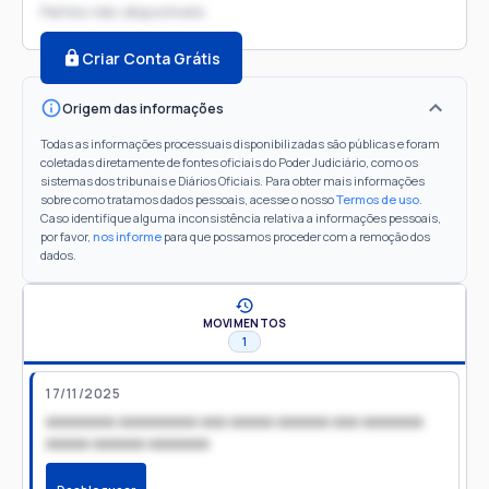
Partes não disponíveis
Criar Conta Grátis
Origem das informações
Todas as informações processuais disponibilizadas são públicas e foram
coletadas diretamente de fontes oficiais do Poder Judiciário, como os
sistemas dos tribunais e Diários Oficiais. Para obter mais informações
sobre como tratamos dados pessoais, acesse o nosso
Termos de uso
.
Caso identifique alguma inconsistência relativa a informações pessoais,
por favor,
nos informe
para que possamos proceder com a remoção dos
dados.
MOVIMENTOS
1
17/11/2025
xxxxxxxx xxxxxxxxx xxx xxxxx xxxxxx xxx xxxxxxx
xxxxx xxxxxx xxxxxxx