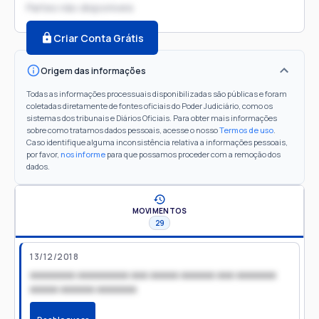
Partes não disponíveis
Criar Conta Grátis
Origem das informações
Todas as informações processuais disponibilizadas são públicas e foram
coletadas diretamente de fontes oficiais do Poder Judiciário, como os
sistemas dos tribunais e Diários Oficiais. Para obter mais informações
sobre como tratamos dados pessoais, acesse o nosso
Termos de uso
.
Caso identifique alguma inconsistência relativa a informações pessoais,
por favor,
nos informe
para que possamos proceder com a remoção dos
dados.
MOVIMENTOS
29
13/12/2018
xxxxxxxx xxxxxxxxx xxx xxxxx xxxxxx xxx xxxxxxx
xxxxx xxxxxx xxxxxxx