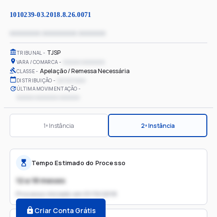
1010239-03.2018.8.26.0071
xxxxxxxx xxxxxxxxx xxxxxxx
TJSP
TRIBUNAL
xxxxxx xxxxxxxx
VARA / COMARCA
Apelação / Remessa Necessária
CLASSE
xx/xx/xxxx
DISTRIBUIÇÃO
ÚLTIMA MOVIMENTAÇÃO
xxxxxx xxxxxxxx xxxxxxx
1ª Instância
2ª Instância
Tempo Estimado do Processo
12 a 18 meses
Processo iniciado em
01/10/2018
Criar Conta Grátis