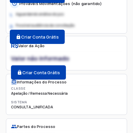
Prováveis Movimentações (não garantido)
Aguardando análise do juiz
1.
Possível audiência de conciliação
2.
Criar Conta Grátis
R$
Valor da Ação
Valor não informado
Criar Conta Grátis
Informações do Processo
CLASSE
Apelação / Remessa Necessária
SISTEMA
CONSULTA_UNIFICADA
Partes do Processo