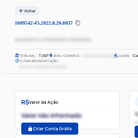
Voltar
1009542-45.2022.8.26.0037
xxxxxxxx xxxxxxxxx xxxxxxx
TJSP
xxxxxx xxxxxxxx
Ca
TRIBUNAL
VARA / COMARCA
CLASSE
ÚLTIMA MOVIMENTAÇÃO
xxxxxx xxxxxxxx xxxxxxx
R$
Valor da Ação
1
Valor não informado
P
Criar Conta Grátis