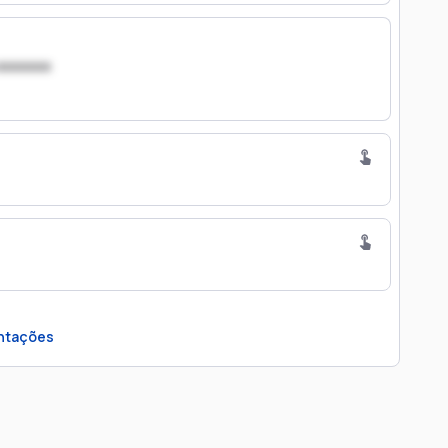
xxxxxxx
ntações