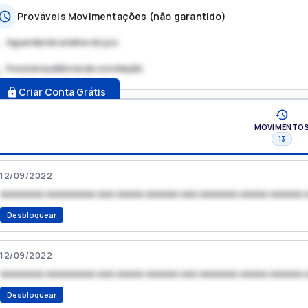
Prováveis Movimentações (não garantido)
Aguardando análise do juiz
Possível audiência de conciliação
.
Criar Conta Grátis
MOVIMENTO
13
12/09/2022
xxxxxxxx xxxxxxxxx xxx xxxxx xxxxxx xxx xxxxxxx xxxxx xxxxxx 
Desbloquear
12/09/2022
xxxxxxxx xxxxxxxxx xxx xxxxx xxxxxx xxx xxxxxxx xxxxx xxxxxx 
Desbloquear