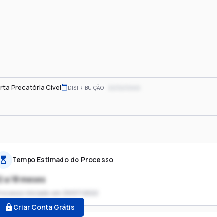
rta Precatória Cível
xx/xx/xxxx
DISTRIBUIÇÃO
Tempo Estimado do Processo
2 a 18 meses
rocesso iniciado em
29/07/2022
Criar Conta Grátis