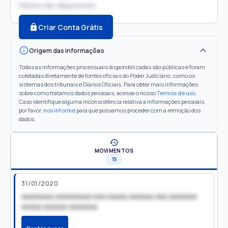
Partes não disponíveis
Criar Conta Grátis
Origem das informações
Todas as informações processuais disponibilizadas são públicas e foram
coletadas diretamente de fontes oficiais do Poder Judiciário, como os
sistemas dos tribunais e Diários Oficiais. Para obter mais informações
sobre como tratamos dados pessoais, acesse o nosso
Termos de uso
.
Caso identifique alguma inconsistência relativa a informações pessoais,
por favor,
nos informe
para que possamos proceder com a remoção dos
dados.
MOVIMENTOS
15
31/01/2020
xxxxxxxx xxxxxxxxx xxx xxxxx xxxxxx xxx xxxxxxx
xxxxx xxxxxx xxxxxxx