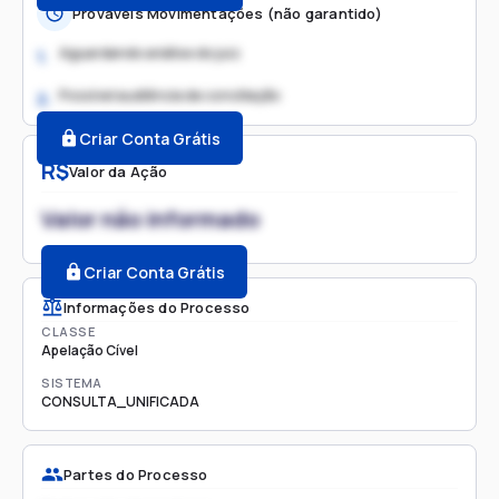
Prováveis Movimentações (não garantido)
Aguardando análise do juiz
1.
Possível audiência de conciliação
2.
Criar Conta Grátis
R$
Valor da Ação
Valor não informado
Criar Conta Grátis
Informações do Processo
CLASSE
Apelação Cível
SISTEMA
CONSULTA_UNIFICADA
Partes do Processo