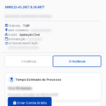
1009222-45.2017.8.26.0077
xxxxxxxx xxxxxxxxx xxxxxxx
TJSP
TRIBUNAL
xxxxxx xxxxxxxx
VARA / COMARCA
Apelação Cível
CLASSE
xx/xx/xxxx
DISTRIBUIÇÃO
ÚLTIMA MOVIMENTAÇÃO
xxxxxx xxxxxxxx xxxxxxx
1ª Instância
2ª Instância
Tempo Estimado do Processo
12 a 18 meses
Processo iniciado em
06/04/2018
Criar Conta Grátis