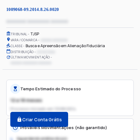
1009068-09.2014.8.26.0020
xxxxxxxx xxxxxxxxx xxxxxxx
TJSP
TRIBUNAL
xxxxxx xxxxxxxx
VARA / COMARCA
Busca e Apreensão em Alienação Fiduciária
CLASSE
xx/xx/xxxx
DISTRIBUIÇÃO
ÚLTIMA MOVIMENTAÇÃO
xxxxxx xxxxxxxx xxxxxxx
Tempo Estimado do Processo
12 a 18 meses
Processo iniciado em
13/08/2014
Criar Conta Grátis
Prováveis Movimentações (não garantido)
Aguardando análise do juiz
1.