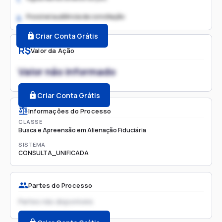
Possível audiência de conciliação
2.
Criar Conta Grátis
R$
Valor da Ação
Valor não informado
Criar Conta Grátis
Informações do Processo
CLASSE
Busca e Apreensão em Alienação Fiduciária
SISTEMA
CONSULTA_UNIFICADA
Partes do Processo
Partes não disponíveis