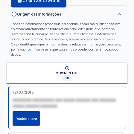
Criar Conta Grátis
Origem das informações
Todas as informações processuais disponibilizadas são públicas e foram
coletadas diretamente de fontes oficiais do Poder Judiciário, como os
sistemas dos tribunais e Diários Oficiais. Para obter mais informações
sobre como tratamos dados pessoais, acesse o nosso
Termos de uso
.
Caso identifique alguma inconsistência relativa a informações pessoais,
por favor,
nos informe
para que possamos proceder com a remoção dos
dados.
MOVIMENTOS
20
12/03/2015
xxxxxxxx xxxxxxxxx xxx xxxxx xxxxxx xxx xxxxxxx
xxxxx xxxxxx xxxxxxx
Desbloquear