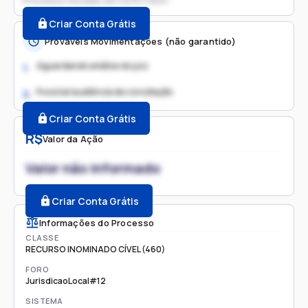
Processo iniciado em
22/07/2021
Criar Conta Grátis
Prováveis Movimentações (não garantido)
Aguardando análise do juiz
1.
Possível audiência de conciliação
2.
Criar Conta Grátis
R$
Valor da Ação
Valor não informado
Criar Conta Grátis
Informações do Processo
CLASSE
RECURSO INOMINADO CÍVEL (460)
FORO
JurisdicaoLocal#12
SISTEMA