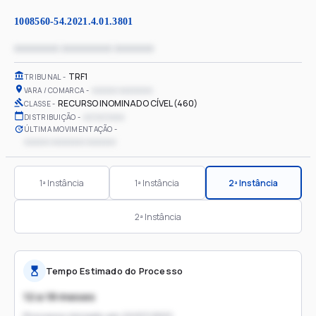
1008560-54.2021.4.01.3801
xxxxxxxx xxxxxxxxx xxxxxxx
TRF1
TRIBUNAL
xxxxxx xxxxxxxx
VARA / COMARCA
RECURSO INOMINADO CÍVEL (460)
CLASSE
xx/xx/xxxx
DISTRIBUIÇÃO
ÚLTIMA MOVIMENTAÇÃO
xxxxxx xxxxxxxx xxxxxxx
1ª Instância
1ª Instância
2ª Instância
2ª Instância
Tempo Estimado do Processo
12 a 18 meses