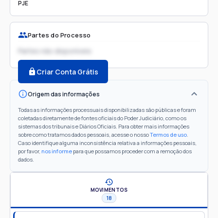
PJE
Partes do Processo
Partes não disponíveis
Criar Conta Grátis
Origem das informações
Todas as informações processuais disponibilizadas são públicas e foram
coletadas diretamente de fontes oficiais do Poder Judiciário, como os
sistemas dos tribunais e Diários Oficiais. Para obter mais informações
sobre como tratamos dados pessoais, acesse o nosso
Termos de uso
.
Caso identifique alguma inconsistência relativa a informações pessoais,
por favor,
nos informe
para que possamos proceder com a remoção dos
dados.
MOVIMENTOS
18