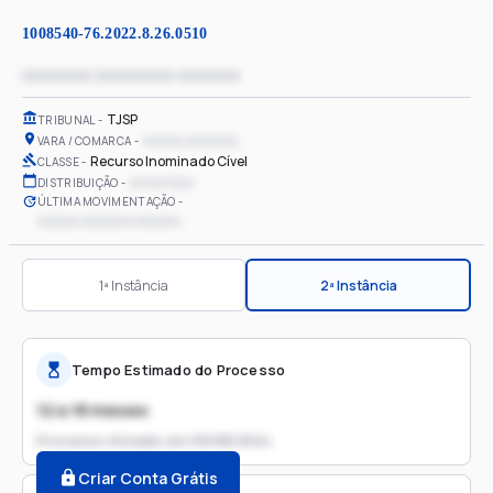
1008540-76.2022.8.26.0510
xxxxxxxx xxxxxxxxx xxxxxxx
TJSP
TRIBUNAL
xxxxxx xxxxxxxx
VARA / COMARCA
Recurso Inominado Cível
CLASSE
xx/xx/xxxx
DISTRIBUIÇÃO
ÚLTIMA MOVIMENTAÇÃO
xxxxxx xxxxxxxx xxxxxxx
1ª Instância
2ª Instância
Tempo Estimado do Processo
12 a 18 meses
Processo iniciado em
09/08/2024
Criar Conta Grátis