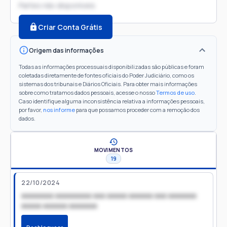
Partes não disponíveis
Criar Conta Grátis
Origem das informações
Todas as informações processuais disponibilizadas são públicas e foram
coletadas diretamente de fontes oficiais do Poder Judiciário, como os
sistemas dos tribunais e Diários Oficiais. Para obter mais informações
sobre como tratamos dados pessoais, acesse o nosso
Termos de uso
.
Caso identifique alguma inconsistência relativa a informações pessoais,
por favor,
nos informe
para que possamos proceder com a remoção dos
dados.
MOVIMENTOS
19
22/10/2024
xxxxxxxx xxxxxxxxx xxx xxxxx xxxxxx xxx xxxxxxx
xxxxx xxxxxx xxxxxxx