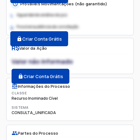
Prováveis Movimentações (não garantido)
Aguardando análise do juiz
1.
Possível audiência de conciliação
2.
Criar Conta Grátis
R$
Valor da Ação
Valor não informado
Criar Conta Grátis
Informações do Processo
CLASSE
Recurso Inominado Cível
SISTEMA
CONSULTA_UNIFICADA
Partes do Processo