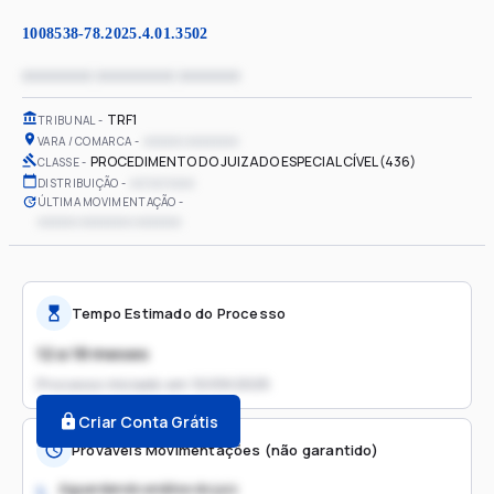
1008538-78.2025.4.01.3502
xxxxxxxx xxxxxxxxx xxxxxxx
TRF1
TRIBUNAL
xxxxxx xxxxxxxx
VARA / COMARCA
PROCEDIMENTO DO JUIZADO ESPECIAL CÍVEL (436)
CLASSE
xx/xx/xxxx
DISTRIBUIÇÃO
ÚLTIMA MOVIMENTAÇÃO
xxxxxx xxxxxxxx xxxxxxx
Tempo Estimado do Processo
12 a 18 meses
Processo iniciado em
10/09/2025
Criar Conta Grátis
Prováveis Movimentações (não garantido)
Aguardando análise do juiz
1.