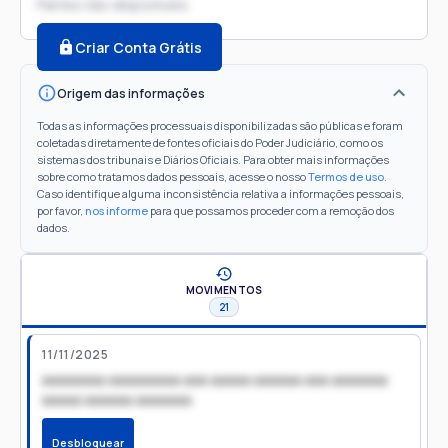
Partes não disponíveis
Criar Conta Grátis
Origem das informações
Todas as informações processuais disponibilizadas são públicas e foram
coletadas diretamente de fontes oficiais do Poder Judiciário, como os
sistemas dos tribunais e Diários Oficiais. Para obter mais informações
sobre como tratamos dados pessoais, acesse o nosso
Termos de uso
.
Caso identifique alguma inconsistência relativa a informações pessoais,
por favor,
nos informe
para que possamos proceder com a remoção dos
dados.
MOVIMENTOS
21
11/11/2025
xxxxxxxx xxxxxxxxx xxx xxxxx xxxxxx xxx xxxxxxx
xxxxx xxxxxx xxxxxxx
Desbloquear