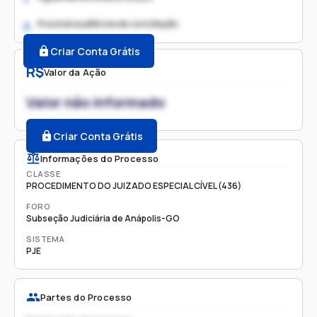
Possível audiência de conciliação
2.
Criar Conta Grátis
R$
Valor da Ação
Valor não informado
Criar Conta Grátis
Informações do Processo
CLASSE
PROCEDIMENTO DO JUIZADO ESPECIAL CÍVEL (436)
FORO
Subseção Judiciária de Anápolis-GO
SISTEMA
PJE
Partes do Processo