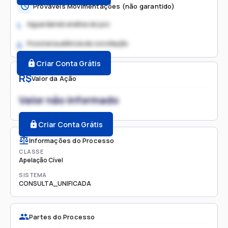
Prováveis Movimentações (não garantido)
Aguardando análise do juiz
1.
Possível audiência de conciliação
2.
Criar Conta Grátis
R$
Valor da Ação
Valor não informado
Criar Conta Grátis
Informações do Processo
CLASSE
Apelação Cível
SISTEMA
CONSULTA_UNIFICADA
Partes do Processo