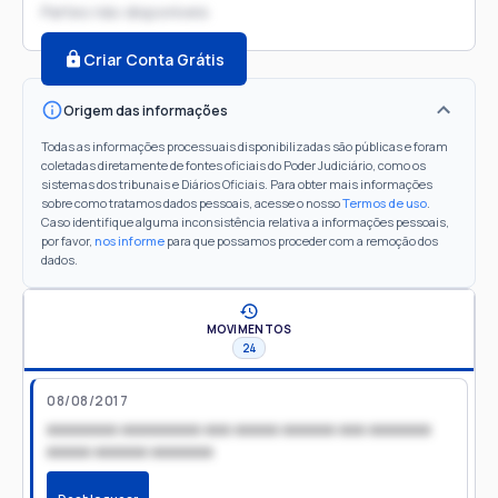
Partes não disponíveis
Criar Conta Grátis
Origem das informações
Todas as informações processuais disponibilizadas são públicas e foram
coletadas diretamente de fontes oficiais do Poder Judiciário, como os
sistemas dos tribunais e Diários Oficiais. Para obter mais informações
sobre como tratamos dados pessoais, acesse o nosso
Termos de uso
.
Caso identifique alguma inconsistência relativa a informações pessoais,
por favor,
nos informe
para que possamos proceder com a remoção dos
dados.
MOVIMENTOS
24
08/08/2017
xxxxxxxx xxxxxxxxx xxx xxxxx xxxxxx xxx xxxxxxx
xxxxx xxxxxx xxxxxxx