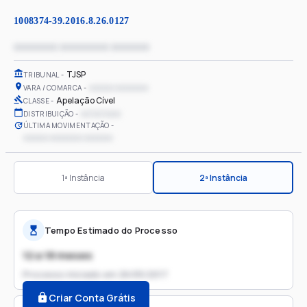
1008374-39.2016.8.26.0127
xxxxxxxx xxxxxxxxx xxxxxxx
TJSP
TRIBUNAL
xxxxxx xxxxxxxx
VARA / COMARCA
Apelação Cível
CLASSE
xx/xx/xxxx
DISTRIBUIÇÃO
ÚLTIMA MOVIMENTAÇÃO
xxxxxx xxxxxxxx xxxxxxx
1ª Instância
2ª Instância
Tempo Estimado do Processo
12 a 18 meses
Processo iniciado em
26/05/2017
Criar Conta Grátis