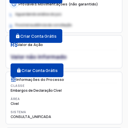
Prováveis Movimentações (não garantido)
Aguardando análise do juiz
1.
Possível audiência de conciliação
2.
Criar Conta Grátis
R$
Valor da Ação
Valor não informado
Criar Conta Grátis
Informações do Processo
CLASSE
Embargos de Declaração Cível
ÁREA
Cível
SISTEMA
CONSULTA_UNIFICADA