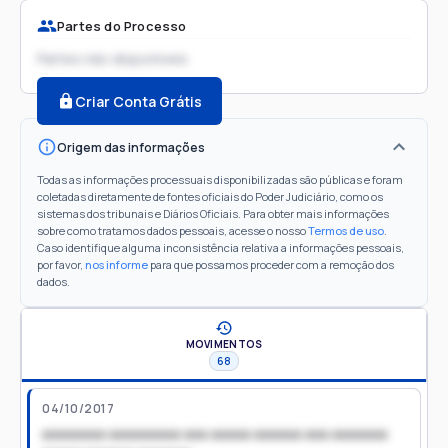
Partes do Processo
Partes não disponíveis
Criar Conta Grátis
Origem das informações
Todas as informações processuais disponibilizadas são públicas e foram
coletadas diretamente de fontes oficiais do Poder Judiciário, como os
sistemas dos tribunais e Diários Oficiais. Para obter mais informações
sobre como tratamos dados pessoais, acesse o nosso
Termos de uso
.
Caso identifique alguma inconsistência relativa a informações pessoais,
por favor,
nos informe
para que possamos proceder com a remoção dos
dados.
MOVIMENTOS
68
04/10/2017
xxxxxxxx xxxxxxxxx xxx xxxxx xxxxxx xxx xxxxxxx