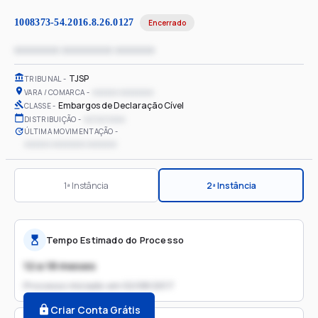
1008373-54.2016.8.26.0127
Encerrado
xxxxxxxx xxxxxxxxx xxxxxxx
TJSP
TRIBUNAL
xxxxxx xxxxxxxx
VARA / COMARCA
Embargos de Declaração Cível
CLASSE
xx/xx/xxxx
DISTRIBUIÇÃO
ÚLTIMA MOVIMENTAÇÃO
xxxxxx xxxxxxxx xxxxxxx
1ª Instância
2ª Instância
Tempo Estimado do Processo
12 a 18 meses
Processo iniciado em
02/08/2017
Criar Conta Grátis