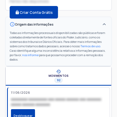
Partes não disponíveis
Criar Conta Grátis
Origem das informações
Todas as informações processuais disponibilizadas são públicas e foram
coletadas diretamente de fontes oficiais do Poder Judiciário, como os
sistemas dos tribunais e Diários Oficiais. Para obter mais informações
sobre como tratamos dados pessoais, acesse o nosso
Termos de uso
.
Caso identifique alguma inconsistência relativa a informações pessoais,
por favor,
nos informe
para que possamos proceder com a remoção dos
dados.
MOVIMENTOS
92
11/06/2026
xxxxxxxx xxxxxxxxx xxx xxxxx xxxxxx xxx xxxxxxx
xxxxx xxxxxx xxxxxxx
Desbloquear