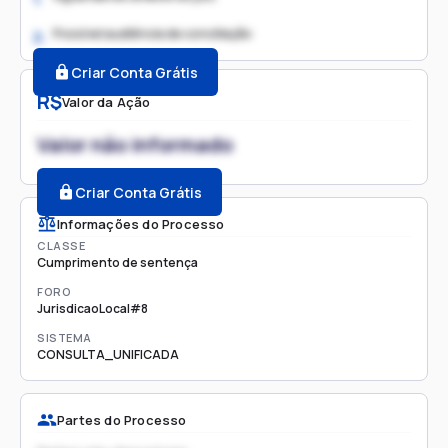
Possível audiência de conciliação
2.
Criar Conta Grátis
R$
Valor da Ação
Valor não informado
Criar Conta Grátis
Informações do Processo
CLASSE
Cumprimento de sentença
FORO
JurisdicaoLocal#8
SISTEMA
CONSULTA_UNIFICADA
Partes do Processo