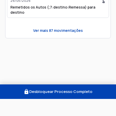
26/05/2026
Remetidos os Autos (;7:destino:Remessa) para
destino
Ver mais
87
movimentações
Desbloquear Processo Completo
Como Funciona
FAQ
Notícias
Termos
Privacidade