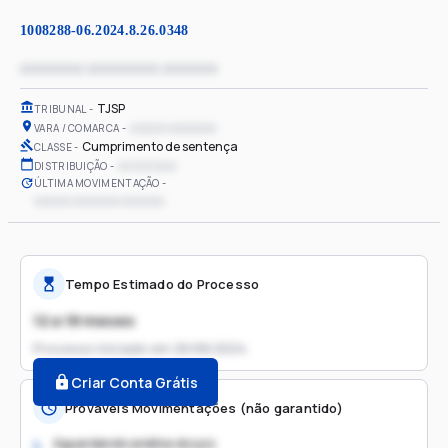
1008288-06.2024.8.26.0348
xxxxxxxx xxxxxxxxx xxxxxxx
TJSP
TRIBUNAL
xxxxxx xxxxxxxx
VARA / COMARCA
Cumprimento de sentença
CLASSE
xx/xx/xxxx
DISTRIBUIÇÃO
ÚLTIMA MOVIMENTAÇÃO
xxxxxx xxxxxxxx xxxxxxx
Tempo Estimado do Processo
12 a 18 meses
Processo iniciado em
26/06/2024
Criar Conta Grátis
Prováveis Movimentações (não garantido)
Aguardando análise do juiz
1.