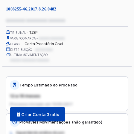
1008255-46.2017.8.26.0482
xxxxxxxx xxxxxxxxx xxxxxxx
TJSP
TRIBUNAL
xxxxxx xxxxxxxx
VARA / COMARCA
Carta Precatória Cível
CLASSE
xx/xx/xxxx
DISTRIBUIÇÃO
ÚLTIMA MOVIMENTAÇÃO
xxxxxx xxxxxxxx xxxxxxx
Tempo Estimado do Processo
12 a 18 meses
Processo iniciado em
19/05/2017
Criar Conta Grátis
Prováveis Movimentações (não garantido)
Aguardando análise do juiz
1.