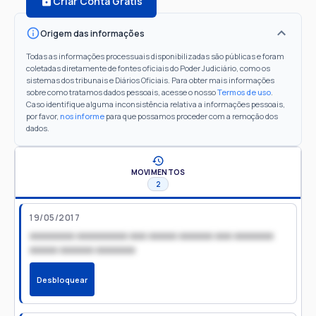
Criar Conta Grátis
Origem das informações
Todas as informações processuais disponibilizadas são públicas e foram
coletadas diretamente de fontes oficiais do Poder Judiciário, como os
sistemas dos tribunais e Diários Oficiais. Para obter mais informações
sobre como tratamos dados pessoais, acesse o nosso
Termos de uso
.
Caso identifique alguma inconsistência relativa a informações pessoais,
por favor,
nos informe
para que possamos proceder com a remoção dos
dados.
MOVIMENTOS
2
19/05/2017
xxxxxxxx xxxxxxxxx xxx xxxxx xxxxxx xxx xxxxxxx
xxxxx xxxxxx xxxxxxx
Desbloquear