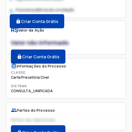
Possível audiência de conciliação
2.
Criar Conta Grátis
R$
Valor da Ação
Valor não informado
Criar Conta Grátis
Informações do Processo
CLASSE
Carta Precatória Cível
SISTEMA
CONSULTA_UNIFICADA
Partes do Processo
Partes não disponíveis