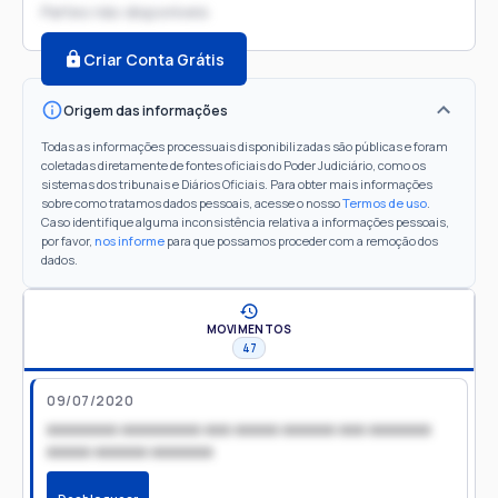
Partes não disponíveis
Criar Conta Grátis
Origem das informações
Todas as informações processuais disponibilizadas são públicas e foram
coletadas diretamente de fontes oficiais do Poder Judiciário, como os
sistemas dos tribunais e Diários Oficiais. Para obter mais informações
sobre como tratamos dados pessoais, acesse o nosso
Termos de uso
.
Caso identifique alguma inconsistência relativa a informações pessoais,
por favor,
nos informe
para que possamos proceder com a remoção dos
dados.
MOVIMENTOS
47
09/07/2020
xxxxxxxx xxxxxxxxx xxx xxxxx xxxxxx xxx xxxxxxx
xxxxx xxxxxx xxxxxxx