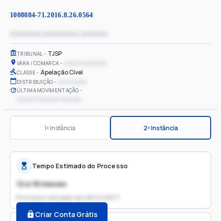
1008084-71.2016.8.26.0564
xxxxxxxx xxxxxxxxx xxxxxxx
TJSP
TRIBUNAL
xxxxxx xxxxxxxx
VARA / COMARCA
Apelação Cível
CLASSE
xx/xx/xxxx
DISTRIBUIÇÃO
ÚLTIMA MOVIMENTAÇÃO
xxxxxx xxxxxxxx xxxxxxx
1ª Instância
2ª Instância
Tempo Estimado do Processo
12 a 18 meses
Processo iniciado em
05/12/2017
Criar Conta Grátis