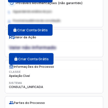
Prováveis Movimentações (não garantido)
Aguardando análise do juiz
1.
Possível audiência de conciliação
2.
Criar Conta Grátis
R$
Valor da Ação
Valor não informado
Criar Conta Grátis
Informações do Processo
CLASSE
Apelação Cível
SISTEMA
CONSULTA_UNIFICADA
Partes do Processo