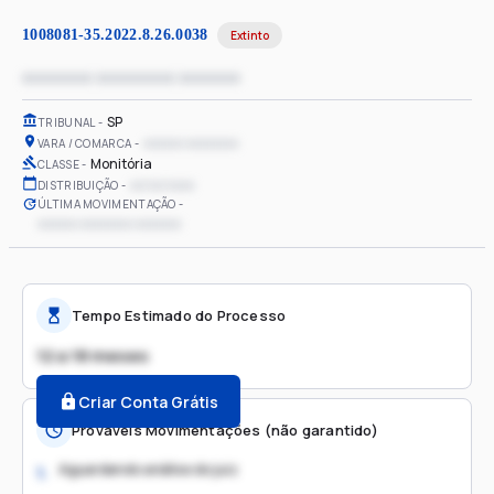
1008081-35.2022.8.26.0038
Extinto
xxxxxxxx xxxxxxxxx xxxxxxx
SP
TRIBUNAL
xxxxxx xxxxxxxx
VARA / COMARCA
Monitória
CLASSE
xx/xx/xxxx
DISTRIBUIÇÃO
ÚLTIMA MOVIMENTAÇÃO
xxxxxx xxxxxxxx xxxxxxx
Tempo Estimado do Processo
12 a 18 meses
Criar Conta Grátis
Prováveis Movimentações (não garantido)
Aguardando análise do juiz
1.