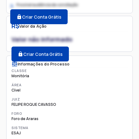
Possível audiência de conciliação
2.
Criar Conta Grátis
R$
Valor da Ação
Valor não informado
Criar Conta Grátis
Informações do Processo
CLASSE
Monitória
ÁREA
Cível
JUIZ
FELIPE ROQUE CAVASSO
FORO
Foro de Araras
SISTEMA
ESAJ