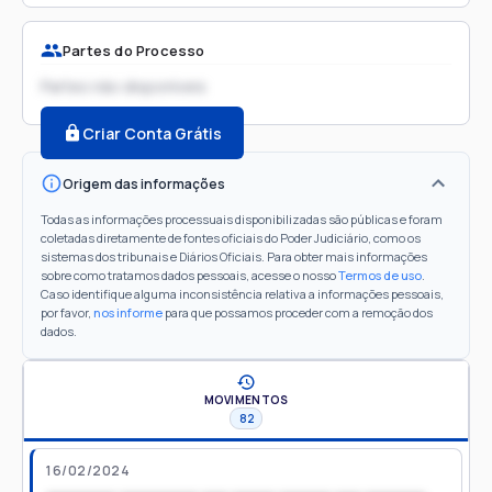
Partes do Processo
Partes não disponíveis
Criar Conta Grátis
Origem das informações
Todas as informações processuais disponibilizadas são públicas e foram
coletadas diretamente de fontes oficiais do Poder Judiciário, como os
sistemas dos tribunais e Diários Oficiais. Para obter mais informações
sobre como tratamos dados pessoais, acesse o nosso
Termos de uso
.
Caso identifique alguma inconsistência relativa a informações pessoais,
por favor,
nos informe
para que possamos proceder com a remoção dos
dados.
MOVIMENTOS
82
16/02/2024