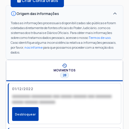
Criar Conta Grátis
Origem das informações
Todas as informações processuais disponibilizadas são públicas e foram
coletadas diretamente de fontes oficiais do Poder Judiciário, como os
sistemas dos tribunais e Diários Oficiais. Para obter mais informações
sobre como tratamos dados pessoais, acesse o nosso
Termos de uso
.
Caso identifique alguma inconsistência relativa a informações pessoais,
por favor,
nos informe
para que possamos proceder com a remoção dos
dados.
MOVIMENTOS
28
01/12/2022
xxxxxxxx xxxxxxxxx xxx xxxxx xxxxxx xxx xxxxxxx
xxxxx xxxxxx xxxxxxx
Desbloquear