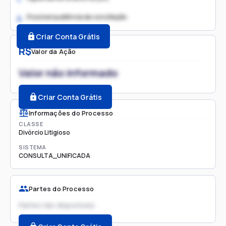
Possível audiência de conciliação
2.
Criar Conta Grátis
R$
Valor da Ação
Valor não informado
Criar Conta Grátis
Informações do Processo
CLASSE
Divórcio Litigioso
SISTEMA
CONSULTA_UNIFICADA
Partes do Processo
Partes não disponíveis