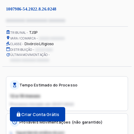
1007986-54.2022.8.26.0248
xxxxxxxx xxxxxxxxx xxxxxxx
TJSP
TRIBUNAL
xxxxxx xxxxxxxx
VARA / COMARCA
Divórcio Litigioso
CLASSE
xx/xx/xxxx
DISTRIBUIÇÃO
ÚLTIMA MOVIMENTAÇÃO
xxxxxx xxxxxxxx xxxxxxx
Tempo Estimado do Processo
12 a 18 meses
Processo iniciado em
20/07/2022
Criar Conta Grátis
Prováveis Movimentações (não garantido)
Aguardando análise do juiz
1.