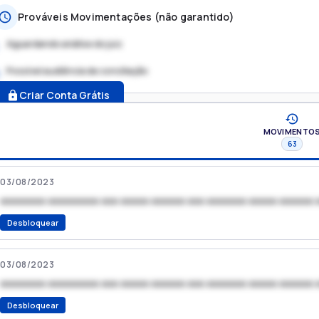
Prováveis Movimentações (não garantido)
Aguardando análise do juiz
Possível audiência de conciliação
.
Criar Conta Grátis
MOVIMENTO
63
03/08/2023
xxxxxxxx xxxxxxxxx xxx xxxxx xxxxxx xxx xxxxxxx xxxxx xxxxxx 
Desbloquear
03/08/2023
xxxxxxxx xxxxxxxxx xxx xxxxx xxxxxx xxx xxxxxxx xxxxx xxxxxx 
Desbloquear