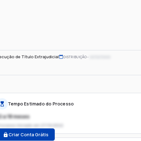
ecução de Título Extrajudicial
xx/xx/xxxx
DISTRIBUIÇÃO
Tempo Estimado do Processo
2 a 18 meses
rocesso iniciado em
27/10/2022
Criar Conta Grátis