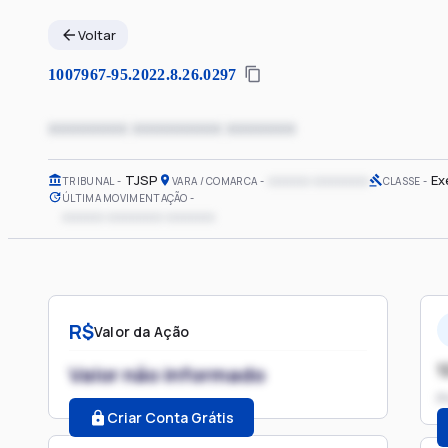
Voltar
1007967-95.2022.8.26.0297
xxxxxxxx xxxxxxxxx xxxxxxx
TJSP
xxxxxx xxxxxxxx
Ex
TRIBUNAL
VARA / COMARCA
CLASSE
ÚLTIMA MOVIMENTAÇÃO
xxxxxx xxxxxxxx xxxxxxx
R$
Valor da Ação
1
Valor não informado
P
Criar Conta Grátis