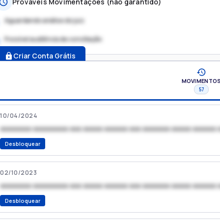
Prováveis Movimentações (não garantido)
Aguardando análise do juiz
Possível audiência de conciliação
.
Criar Conta Grátis
MOVIMENTO
57
10/04/2024
xxxxxxxx xxxxxxxxx xxx xxxxx xxxxxx xxx xxxxxxx xxxxx xxxxxx 
Desbloquear
02/10/2023
xxxxxxxx xxxxxxxxx xxx xxxxx xxxxxx xxx xxxxxxx xxxxx xxxxxx 
Desbloquear