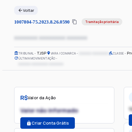
Voltar
1007804-75.2023.8.26.0590
Tramitação prioritária
xxxxxxxx xxxxxxxxx xxxxxxx
TJSP
xxxxxx xxxxxxxx
Pr
TRIBUNAL
VARA / COMARCA
CLASSE
ÚLTIMA MOVIMENTAÇÃO
xxxxxx xxxxxxxx xxxxxxx
R$
Valor da Ação
1
Valor não informado
Criar Conta Grátis