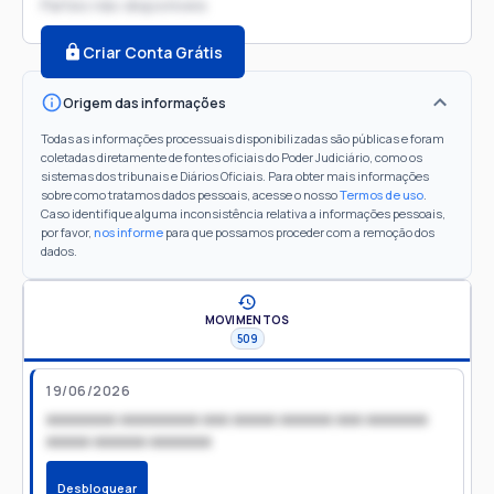
Partes não disponíveis
Criar Conta Grátis
Origem das informações
Todas as informações processuais disponibilizadas são públicas e foram
coletadas diretamente de fontes oficiais do Poder Judiciário, como os
sistemas dos tribunais e Diários Oficiais. Para obter mais informações
sobre como tratamos dados pessoais, acesse o nosso
Termos de uso
.
Caso identifique alguma inconsistência relativa a informações pessoais,
por favor,
nos informe
para que possamos proceder com a remoção dos
dados.
MOVIMENTOS
509
19/06/2026
xxxxxxxx xxxxxxxxx xxx xxxxx xxxxxx xxx xxxxxxx
xxxxx xxxxxx xxxxxxx
Desbloquear