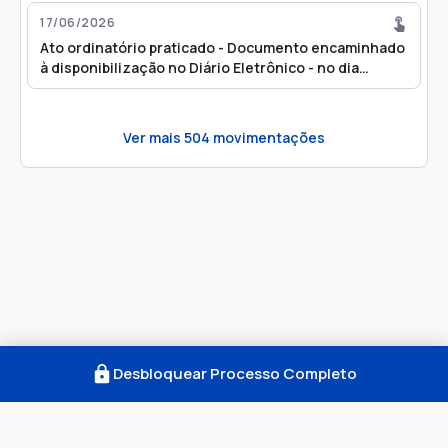
17/06/2026
Ato ordinatório praticado - Documento encaminhado
à disponibilização no Diário Eletrônico - no dia
18/06/2026 - Refer. ao Evento: 280
Ver mais
504
movimentações
Desbloquear Processo Completo
Como Funciona
FAQ
Notícias
Termos
Privacidade