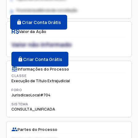
Possível audiência de conciliação
2.
Criar Conta Grátis
R$
Valor da Ação
Valor não informado
Criar Conta Grátis
Informações do Processo
CLASSE
Execução de Título Extrajudicial
FORO
JurisdicaoLocal#704
SISTEMA
CONSULTA_UNIFICADA
Partes do Processo