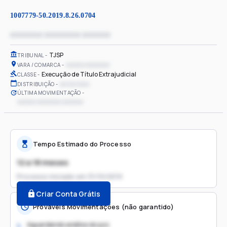
1007779-50.2019.8.26.0704
xxxxxxxx xxxxxxxxx xxxxxxx
TJSP
TRIBUNAL
xxxxxx xxxxxxxx
VARA / COMARCA
Execução de Título Extrajudicial
CLASSE
xx/xx/xxxx
DISTRIBUIÇÃO
ÚLTIMA MOVIMENTAÇÃO
xxxxxx xxxxxxxx xxxxxxx
Tempo Estimado do Processo
12 a 18 meses
Processo iniciado em
31/10/2019
Criar Conta Grátis
Prováveis Movimentações (não garantido)
Aguardando análise do juiz
1.