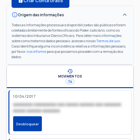
Criar Conta Grátis
Origem das informações
Todas as informações processuais disponibilizadas são públicas e foram
coletadas diretamente de fontes oficiais do Poder Judiciário, como os
sistemas dos tribunais e Diários Oficiais. Para obter mais informações
sobre como tratamos dados pessoais, acesse o nosso
Termos de uso
.
Caso identifique alguma inconsistência relativa a informações pessoais,
por favor,
nos informe
para que possamos proceder com a remoção dos
dados.
MOVIMENTOS
74
10/04/2017
xxxxxxxx xxxxxxxxx xxx xxxxx xxxxxx xxx xxxxxxx
xxxxx xxxxxx xxxxxxx
Desbloquear