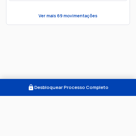
Ver mais
69
movimentações
Desbloquear Processo Completo
Como Funciona
FAQ
Notícias
Termos
Privacidade