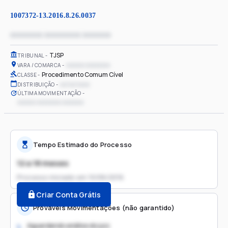
1007372-13.2016.8.26.0037
xxxxxxxx xxxxxxxxx xxxxxxx
TJSP
TRIBUNAL
xxxxxx xxxxxxxx
VARA / COMARCA
Procedimento Comum Cível
CLASSE
xx/xx/xxxx
DISTRIBUIÇÃO
ÚLTIMA MOVIMENTAÇÃO
xxxxxx xxxxxxxx xxxxxxx
Tempo Estimado do Processo
12 a 18 meses
Processo iniciado em
10/06/2016
Criar Conta Grátis
Prováveis Movimentações (não garantido)
Aguardando análise do juiz
1.