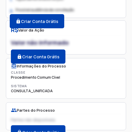
Possível audiência de conciliação
2.
Criar Conta Grátis
R$
Valor da Ação
Valor não informado
Criar Conta Grátis
Informações do Processo
CLASSE
Procedimento Comum Cível
SISTEMA
CONSULTA_UNIFICADA
Partes do Processo
Partes não disponíveis