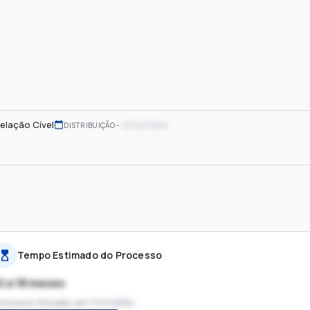
elação Cível
xx/xx/xxxx
DISTRIBUIÇÃO
Tempo Estimado do Processo
2 a 18 meses
rocesso iniciado em
11/11/2024