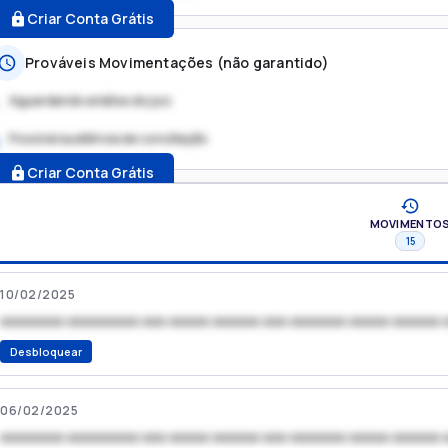
Criar Conta Grátis
Prováveis Movimentações (não garantido)
Aguardando análise do juiz
Possível audiência de conciliação
.
Criar Conta Grátis
MOVIMENTO
15
10/02/2025
xxxxxxxx xxxxxxxxx xxx xxxxx xxxxxx xxx xxxxxxx xxxxx xxxxxx 
Desbloquear
06/02/2025
xxxxxxxx xxxxxxxxx xxx xxxxx xxxxxx xxx xxxxxxx xxxxx xxxxxx 