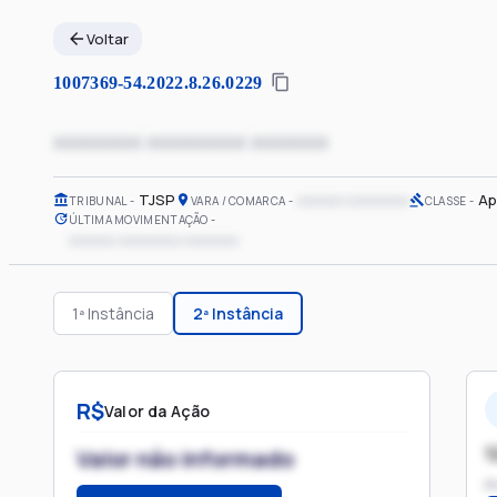
Voltar
1007369-54.2022.8.26.0229
xxxxxxxx xxxxxxxxx xxxxxxx
TJSP
xxxxxx xxxxxxxx
Ap
TRIBUNAL
VARA / COMARCA
CLASSE
ÚLTIMA MOVIMENTAÇÃO
xxxxxx xxxxxxxx xxxxxxx
1ª Instância
2ª Instância
R$
Valor da Ação
1
Valor não informado
P