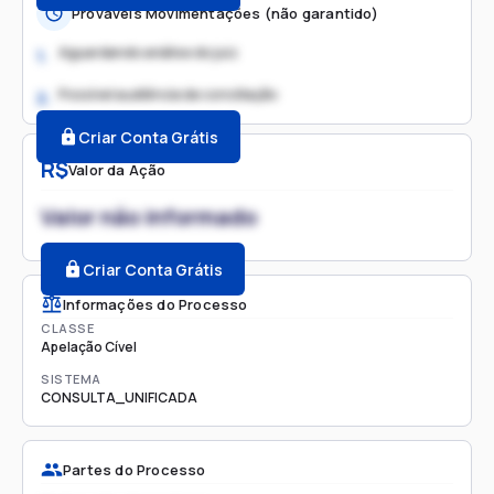
Prováveis Movimentações (não garantido)
Aguardando análise do juiz
1.
Possível audiência de conciliação
2.
Criar Conta Grátis
R$
Valor da Ação
Valor não informado
Criar Conta Grátis
Informações do Processo
CLASSE
Apelação Cível
SISTEMA
CONSULTA_UNIFICADA
Partes do Processo