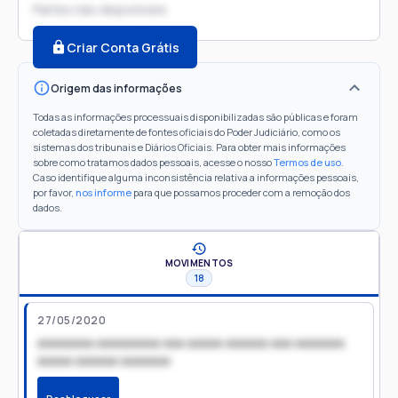
Partes não disponíveis
Criar Conta Grátis
Origem das informações
Todas as informações processuais disponibilizadas são públicas e foram
coletadas diretamente de fontes oficiais do Poder Judiciário, como os
sistemas dos tribunais e Diários Oficiais. Para obter mais informações
sobre como tratamos dados pessoais, acesse o nosso
Termos de uso
.
Caso identifique alguma inconsistência relativa a informações pessoais,
por favor,
nos informe
para que possamos proceder com a remoção dos
dados.
MOVIMENTOS
18
27/05/2020
xxxxxxxx xxxxxxxxx xxx xxxxx xxxxxx xxx xxxxxxx
xxxxx xxxxxx xxxxxxx