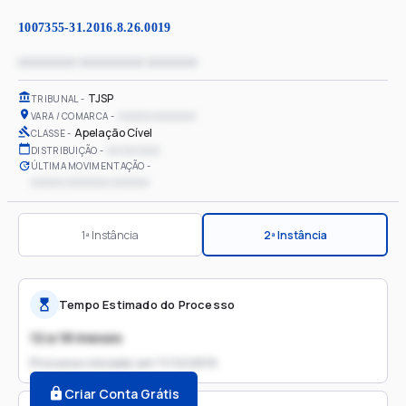
1007355-31.2016.8.26.0019
xxxxxxxx xxxxxxxxx xxxxxxx
TJSP
TRIBUNAL
xxxxxx xxxxxxxx
VARA / COMARCA
Apelação Cível
CLASSE
xx/xx/xxxx
DISTRIBUIÇÃO
ÚLTIMA MOVIMENTAÇÃO
xxxxxx xxxxxxxx xxxxxxx
1ª Instância
2ª Instância
Tempo Estimado do Processo
12 a 18 meses
Processo iniciado em
11/12/2019
Criar Conta Grátis