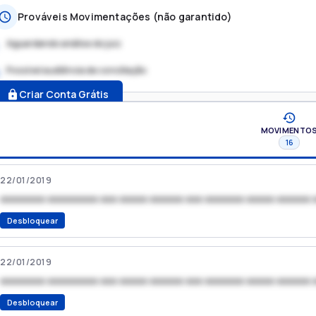
Prováveis Movimentações (não garantido)
Aguardando análise do juiz
Possível audiência de conciliação
.
Criar Conta Grátis
MOVIMENTO
16
22/01/2019
xxxxxxxx xxxxxxxxx xxx xxxxx xxxxxx xxx xxxxxxx xxxxx xxxxxx 
Desbloquear
22/01/2019
xxxxxxxx xxxxxxxxx xxx xxxxx xxxxxx xxx xxxxxxx xxxxx xxxxxx 
Desbloquear