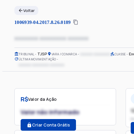
Voltar
1006939-04.2017.8.26.0189
xxxxxxxx xxxxxxxxx xxxxxxx
TJSP
xxxxxx xxxxxxxx
Ex
TRIBUNAL
VARA / COMARCA
CLASSE
ÚLTIMA MOVIMENTAÇÃO
xxxxxx xxxxxxxx xxxxxxx
R$
Valor da Ação
1
Valor não informado
P
Criar Conta Grátis