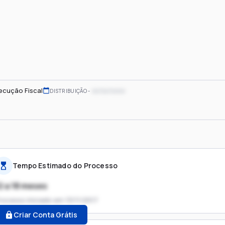
ecução Fiscal
xx/xx/xxxx
DISTRIBUIÇÃO
Tempo Estimado do Processo
2 a 18 meses
rocesso iniciado em
13/11/2017
Criar Conta Grátis