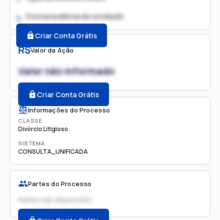
Possível audiência de conciliação
2.
Criar Conta Grátis
R$
Valor da Ação
Valor não informado
Criar Conta Grátis
Informações do Processo
CLASSE
Divórcio Litigioso
SISTEMA
CONSULTA_UNIFICADA
Partes do Processo
Partes não disponíveis