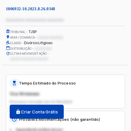
1006932-10.2023.8.26.0348
xxxxxxxx xxxxxxxxx xxxxxxx
TJSP
TRIBUNAL
xxxxxx xxxxxxxx
VARA / COMARCA
Divórcio Litigioso
CLASSE
xx/xx/xxxx
DISTRIBUIÇÃO
ÚLTIMA MOVIMENTAÇÃO
xxxxxx xxxxxxxx xxxxxxx
Tempo Estimado do Processo
12 a 18 meses
Processo iniciado em
04/06/2023
Criar Conta Grátis
Prováveis Movimentações (não garantido)
Aguardando análise do juiz
1.