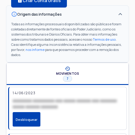
Criar Conta Grátis
Origem das informações
Todas as informações processuais disponibilizadas são públicas e foram
coletadas diretamente de fontes oficiais do Poder Judiciário, como os
sistemas dos tribunais e Diários Oficiais. Para obter mais informações
sobre como tratamos dados pessoais, acesse o nosso
Termos de uso
.
Caso identifique alguma inconsistência relativa a informações pessoais,
por favor,
nos informe
para que possamos proceder com a remoção dos
dados.
MOVIMENTOS
7
14/06/2023
xxxxxxxx xxxxxxxxx xxx xxxxx xxxxxx xxx xxxxxxx
xxxxx xxxxxx xxxxxxx
Desbloquear