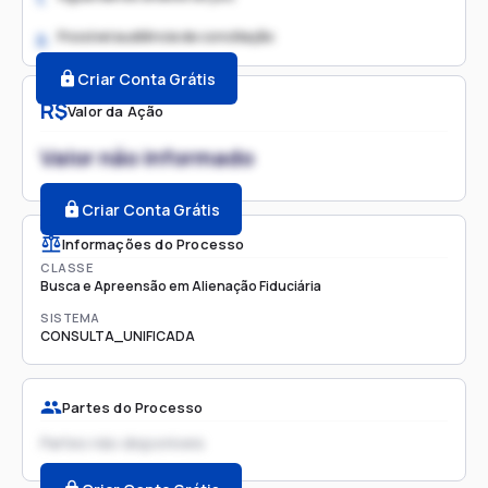
Possível audiência de conciliação
2.
Criar Conta Grátis
R$
Valor da Ação
Valor não informado
Criar Conta Grátis
Informações do Processo
CLASSE
Busca e Apreensão em Alienação Fiduciária
SISTEMA
CONSULTA_UNIFICADA
Partes do Processo
Partes não disponíveis