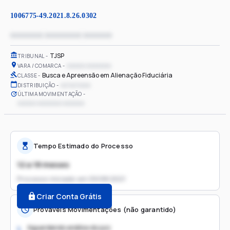
1006775-49.2021.8.26.0302
xxxxxxxx xxxxxxxxx xxxxxxx
TJSP
TRIBUNAL
xxxxxx xxxxxxxx
VARA / COMARCA
Busca e Apreensão em Alienação Fiduciária
CLASSE
xx/xx/xxxx
DISTRIBUIÇÃO
ÚLTIMA MOVIMENTAÇÃO
xxxxxx xxxxxxxx xxxxxxx
Tempo Estimado do Processo
12 a 18 meses
Processo iniciado em
09/08/2021
Criar Conta Grátis
Prováveis Movimentações (não garantido)
Aguardando análise do juiz
1.