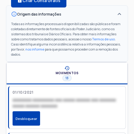
Criar Conta Grátis
Origem das informações
Todas as informações processuais disponibilizadas são públicas e foram
coletadas diretamente de fontes oficiais do Poder Judiciário, como os
sistemas dos tribunais e Diários Oficiais. Para obter mais informações
sobre como tratamos dados pessoais, acesse o nosso
Termos de uso
.
Caso identifique alguma inconsistência relativa a informações pessoais,
por favor,
nos informe
para que possamos proceder com a remoção dos
dados.
MOVIMENTOS
13
01/10/2021
xxxxxxxx xxxxxxxxx xxx xxxxx xxxxxx xxx xxxxxxx
xxxxx xxxxxx xxxxxxx
Desbloquear