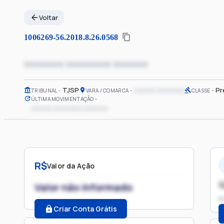
Voltar
1006269-56.2018.8.26.0568
xxxxxxxx xxxxxxxxx xxxxxxx
TJSP
xxxxxx xxxxxxxx
Pr
TRIBUNAL
VARA / COMARCA
CLASSE
ÚLTIMA MOVIMENTAÇÃO
xxxxxx xxxxxxxx xxxxxxx
R$
Valor da Ação
1
Valor não informado
P
Criar Conta Grátis