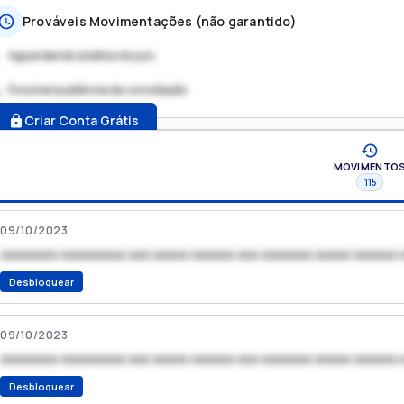
Prováveis Movimentações (não garantido)
Aguardando análise do juiz
Possível audiência de conciliação
.
Criar Conta Grátis
MOVIMENTO
115
09/10/2023
xxxxxxxx xxxxxxxxx xxx xxxxx xxxxxx xxx xxxxxxx xxxxx xxxxxx 
Desbloquear
09/10/2023
xxxxxxxx xxxxxxxxx xxx xxxxx xxxxxx xxx xxxxxxx xxxxx xxxxxx 
Desbloquear