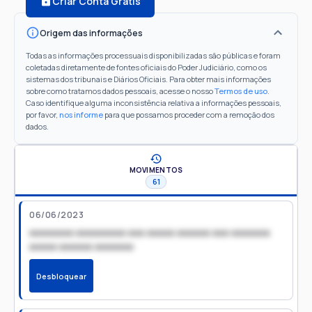
Criar Conta Grátis
Origem das informações
Todas as informações processuais disponibilizadas são públicas e foram
coletadas diretamente de fontes oficiais do Poder Judiciário, como os
sistemas dos tribunais e Diários Oficiais. Para obter mais informações
sobre como tratamos dados pessoais, acesse o nosso
Termos de uso
.
Caso identifique alguma inconsistência relativa a informações pessoais,
por favor,
nos informe
para que possamos proceder com a remoção dos
dados.
MOVIMENTOS
61
06/06/2023
xxxxxxxx xxxxxxxxx xxx xxxxx xxxxxx xxx xxxxxxx
xxxxx xxxxxx xxxxxxx
Desbloquear