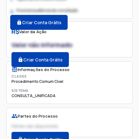
Possível audiência de conciliação
2.
Criar Conta Grátis
R$
Valor da Ação
Valor não informado
Criar Conta Grátis
Informações do Processo
CLASSE
Procedimento Comum Cível
SISTEMA
CONSULTA_UNIFICADA
Partes do Processo
Partes não disponíveis