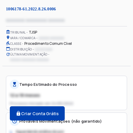
1006178-61.2022.8.26.0006
xxxxxxxx xxxxxxxxx xxxxxxx
TJSP
TRIBUNAL
xxxxxx xxxxxxxx
VARA / COMARCA
Procedimento Comum Cível
CLASSE
xx/xx/xxxx
DISTRIBUIÇÃO
ÚLTIMA MOVIMENTAÇÃO
xxxxxx xxxxxxxx xxxxxxx
Tempo Estimado do Processo
12 a 18 meses
Processo iniciado em
24/05/2022
Criar Conta Grátis
Prováveis Movimentações (não garantido)
Aguardando análise do juiz
1.