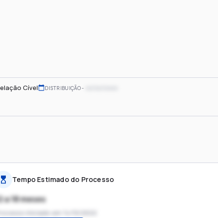
elação Cível
xx/xx/xxxx
DISTRIBUIÇÃO
Tempo Estimado do Processo
2 a 18 meses
rocesso iniciado em
14/10/2022