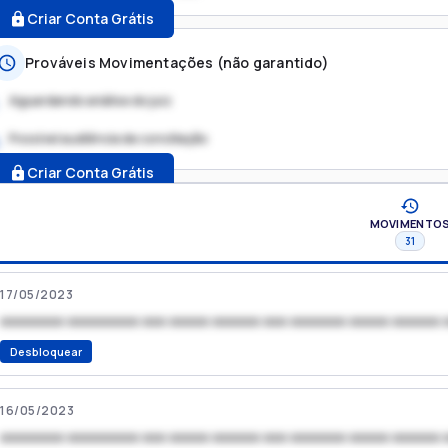
Criar Conta Grátis
Prováveis Movimentações (não garantido)
Aguardando análise do juiz
Possível audiência de conciliação
.
Criar Conta Grátis
MOVIMENTO
31
17/05/2023
xxxxxxxx xxxxxxxxx xxx xxxxx xxxxxx xxx xxxxxxx xxxxx xxxxxx 
Desbloquear
16/05/2023
xxxxxxxx xxxxxxxxx xxx xxxxx xxxxxx xxx xxxxxxx xxxxx xxxxxx 