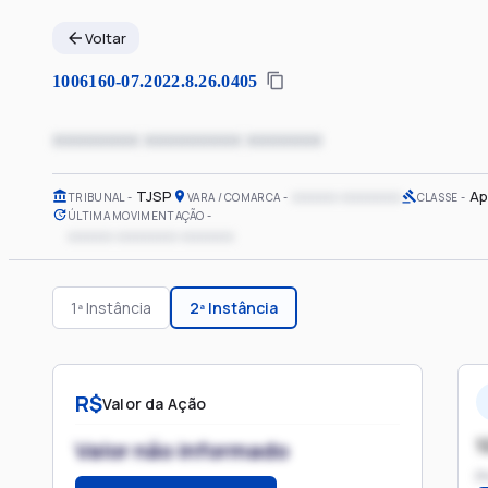
Voltar
1006160-07.2022.8.26.0405
xxxxxxxx xxxxxxxxx xxxxxxx
TJSP
xxxxxx xxxxxxxx
Ap
TRIBUNAL
VARA / COMARCA
CLASSE
ÚLTIMA MOVIMENTAÇÃO
xxxxxx xxxxxxxx xxxxxxx
1ª Instância
2ª Instância
R$
Valor da Ação
1
Valor não informado
P