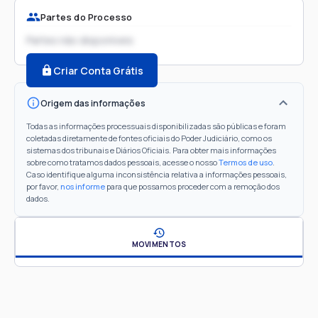
Partes do Processo
Partes não disponíveis
Criar Conta Grátis
Origem das informações
Todas as informações processuais disponibilizadas são públicas e foram
coletadas diretamente de fontes oficiais do Poder Judiciário, como os
sistemas dos tribunais e Diários Oficiais. Para obter mais informações
sobre como tratamos dados pessoais, acesse o nosso
Termos de uso
.
Caso identifique alguma inconsistência relativa a informações pessoais,
por favor,
nos informe
para que possamos proceder com a remoção dos
dados.
MOVIMENTOS