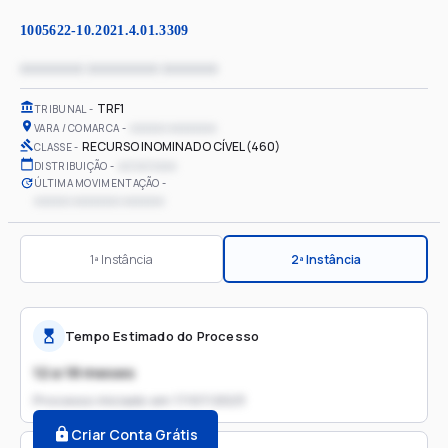
1005622-10.2021.4.01.3309
xxxxxxxx xxxxxxxxx xxxxxxx
TRF1
TRIBUNAL
xxxxxx xxxxxxxx
VARA / COMARCA
RECURSO INOMINADO CÍVEL (460)
CLASSE
xx/xx/xxxx
DISTRIBUIÇÃO
ÚLTIMA MOVIMENTAÇÃO
xxxxxx xxxxxxxx xxxxxxx
1ª Instância
2ª Instância
Tempo Estimado do Processo
12 a 18 meses
Processo iniciado em
17/07/2023
Criar Conta Grátis