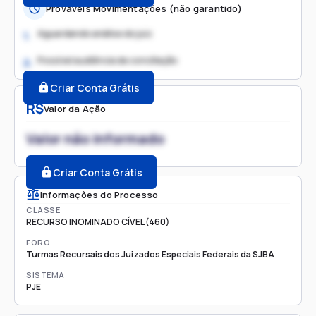
Prováveis Movimentações (não garantido)
Aguardando análise do juiz
1.
Possível audiência de conciliação
2.
Criar Conta Grátis
R$
Valor da Ação
Valor não informado
Criar Conta Grátis
Informações do Processo
CLASSE
RECURSO INOMINADO CÍVEL (460)
FORO
Turmas Recursais dos Juizados Especiais Federais da SJBA
SISTEMA
PJE