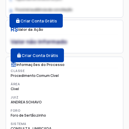
Possível audiência de conciliação
2.
Criar Conta Grátis
R$
Valor da Ação
Valor não informado
Criar Conta Grátis
Informações do Processo
CLASSE
Procedimento Comum Cível
ÁREA
Cível
JUIZ
ANDREA SCHIAVO
FORO
Foro de Sertãozinho
SISTEMA
CONSULTA_UNIFICADA