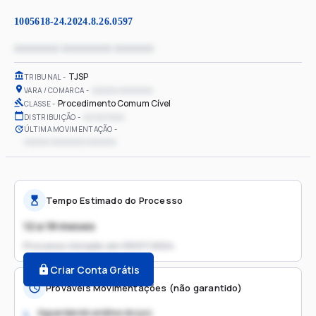
1005618-24.2024.8.26.0597
xxxxxxxx xxxxxxxxx xxxxxxx
TJSP
TRIBUNAL
xxxxxx xxxxxxxx
VARA / COMARCA
Procedimento Comum Cível
CLASSE
xx/xx/xxxx
DISTRIBUIÇÃO
ÚLTIMA MOVIMENTAÇÃO
xxxxxx xxxxxxxx xxxxxxx
Tempo Estimado do Processo
12 a 18 meses
Processo iniciado em
09/07/2024
Criar Conta Grátis
Prováveis Movimentações (não garantido)
Aguardando análise do juiz
1.