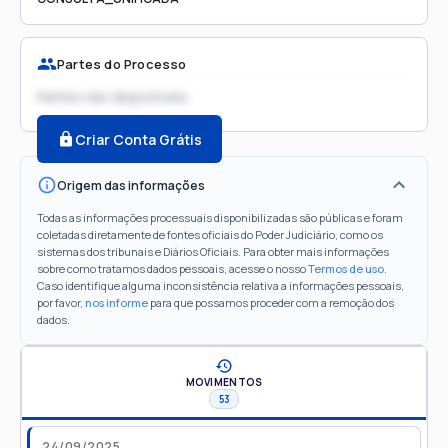
Partes do Processo
Partes não disponíveis
Criar Conta Grátis
Origem das informações
Todas as informações processuais disponibilizadas são públicas e foram
coletadas diretamente de fontes oficiais do Poder Judiciário, como os
sistemas dos tribunais e Diários Oficiais. Para obter mais informações
sobre como tratamos dados pessoais, acesse o nosso
Termos de uso
.
Caso identifique alguma inconsistência relativa a informações pessoais,
por favor,
nos informe
para que possamos proceder com a remoção dos
dados.
MOVIMENTOS
53
24/09/2025