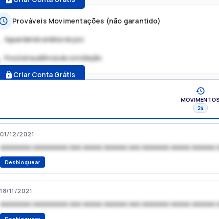
Prováveis Movimentações (não garantido)
Aguardando análise do juiz
Possível audiência de conciliação
.
Criar Conta Grátis
MOVIMENTO
24
01/12/2021
xxxxxxxx xxxxxxxxx xxx xxxxx xxxxxx xxx xxxxxxx xxxxx xxxxxx 
Desbloquear
18/11/2021
xxxxxxxx xxxxxxxxx xxx xxxxx xxxxxx xxx xxxxxxx xxxxx xxxxxx 
Desbloquear