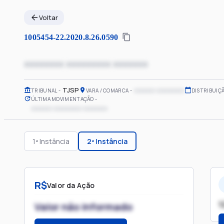
Voltar
1005454-22.2020.8.26.0590
xxxxxxxx xxxxxxxxx xxxxxxx
TJSP
xxxxxx xxxxxxxx
TRIBUNAL
VARA / COMARCA
DISTRIBUIÇ
ÚLTIMA MOVIMENTAÇÃO
xxxxxx xxxxxxxx xxxxxxx
1ª Instância
2ª Instância
R$
Valor da Ação
1
Valor não informado