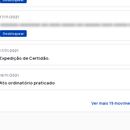
17/11/2021
xxxxxxxx xxxxxxxxx xxx xxxxx xxxxxx xxx xxxxxxx xxxxx xxxxxx 
Desbloquear
17/11/2021
Expedição de Certidão.
16/11/2021
Ato ordinatório praticado
Ver mais
19
movime