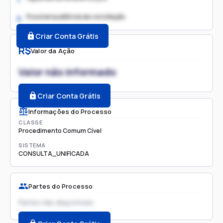
Possível audiência de conciliação
2.
Criar Conta Grátis
R$
Valor da Ação
Valor não informado
Criar Conta Grátis
Informações do Processo
CLASSE
Procedimento Comum Cível
SISTEMA
CONSULTA_UNIFICADA
Partes do Processo
Partes não disponíveis