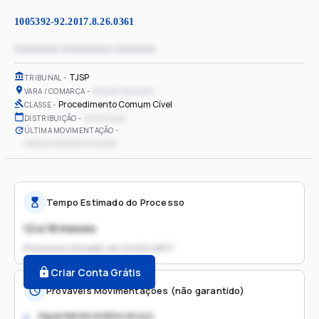
1005392-92.2017.8.26.0361
xxxxxxxx xxxxxxxxx xxxxxxx
TJSP
TRIBUNAL
xxxxxx xxxxxxxx
VARA / COMARCA
Procedimento Comum Cível
CLASSE
xx/xx/xxxx
DISTRIBUIÇÃO
ÚLTIMA MOVIMENTAÇÃO
xxxxxx xxxxxxxx xxxxxxx
Tempo Estimado do Processo
12 a 18 meses
Processo iniciado em
24/04/2017
Criar Conta Grátis
Prováveis Movimentações (não garantido)
Aguardando análise do juiz
1.