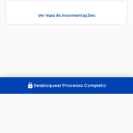
Ver mais
84
movimentações
Desbloquear Processo Completo
Como Funciona
FAQ
Notícias
Termos
Privacidade