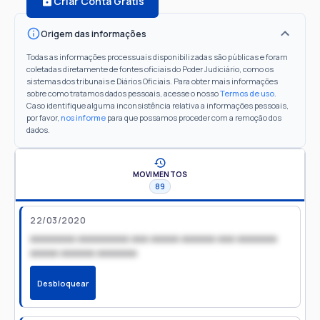
Criar Conta Grátis
Origem das informações
Todas as informações processuais disponibilizadas são públicas e foram
coletadas diretamente de fontes oficiais do Poder Judiciário, como os
sistemas dos tribunais e Diários Oficiais. Para obter mais informações
sobre como tratamos dados pessoais, acesse o nosso
Termos de uso
.
Caso identifique alguma inconsistência relativa a informações pessoais,
por favor,
nos informe
para que possamos proceder com a remoção dos
dados.
MOVIMENTOS
89
22/03/2020
xxxxxxxx xxxxxxxxx xxx xxxxx xxxxxx xxx xxxxxxx
xxxxx xxxxxx xxxxxxx
Desbloquear