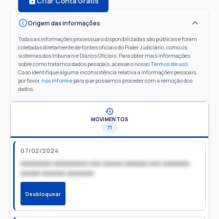
Criar Conta Grátis
Origem das informações
Todas as informações processuais disponibilizadas são públicas e foram
coletadas diretamente de fontes oficiais do Poder Judiciário, como os
sistemas dos tribunais e Diários Oficiais. Para obter mais informações
sobre como tratamos dados pessoais, acesse o nosso
Termos de uso
.
Caso identifique alguma inconsistência relativa a informações pessoais,
por favor,
nos informe
para que possamos proceder com a remoção dos
dados.
MOVIMENTOS
71
07/02/2024
xxxxxxxx xxxxxxxxx xxx xxxxx xxxxxx xxx xxxxxxx
xxxxx xxxxxx xxxxxxx
Desbloquear