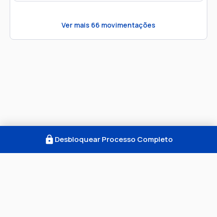
Ver mais
66
movimentações
Desbloquear Processo Completo
Como Funciona
FAQ
Notícias
Termos
Privacidade