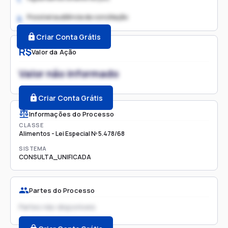
Possível audiência de conciliação
2.
Criar Conta Grátis
R$
Valor da Ação
Valor não informado
Criar Conta Grátis
Informações do Processo
CLASSE
Alimentos - Lei Especial Nº 5.478/68
SISTEMA
CONSULTA_UNIFICADA
Partes do Processo
Partes não disponíveis