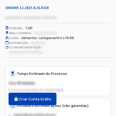
1005069-12.2023.8.26.0318
xxxxxxxx xxxxxxxxx xxxxxxx
TJSP
TRIBUNAL
xxxxxx xxxxxxxx
VARA / COMARCA
Alimentos - Lei Especial Nº 5.478/68
CLASSE
xx/xx/xxxx
DISTRIBUIÇÃO
ÚLTIMA MOVIMENTAÇÃO
xxxxxx xxxxxxxx xxxxxxx
Tempo Estimado do Processo
12 a 18 meses
Processo iniciado em
18/09/2023
Criar Conta Grátis
Prováveis Movimentações (não garantido)
Aguardando análise do juiz
1.