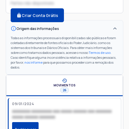
Partes não disponíveis
Criar Conta Grátis
Origem das informações
Todas as informações processuais disponibilizadas são públicas e foram
coletadas diretamente de fontes oficiais do Poder Judiciário, como os
sistemas dos tribunais e Diários Oficiais. Para obter mais informações
sobre como tratamos dados pessoais, acesse o nosso
Termos de uso
.
Caso identifique alguma inconsistência relativa a informações pessoais,
por favor,
nos informe
para que possamos proceder com a remoção dos
dados.
MOVIMENTOS
26
09/01/2024
xxxxxxxx xxxxxxxxx xxx xxxxx xxxxxx xxx xxxxxxx
xxxxx xxxxxx xxxxxxx