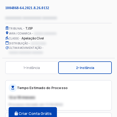
1004868-64.2021.8.26.0132
xxxxxxxx xxxxxxxxx xxxxxxx
TJSP
TRIBUNAL
xxxxxx xxxxxxxx
VARA / COMARCA
Apelação Cível
CLASSE
xx/xx/xxxx
DISTRIBUIÇÃO
ÚLTIMA MOVIMENTAÇÃO
xxxxxx xxxxxxxx xxxxxxx
1ª Instância
2ª Instância
Tempo Estimado do Processo
12 a 18 meses
Processo iniciado em
11/10/2022
Criar Conta Grátis