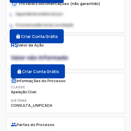
Prováveis Movimentações (não garantido)
Aguardando análise do juiz
1.
Possível audiência de conciliação
2.
Criar Conta Grátis
R$
Valor da Ação
Valor não informado
Criar Conta Grátis
Informações do Processo
CLASSE
Apelação Cível
SISTEMA
CONSULTA_UNIFICADA
Partes do Processo