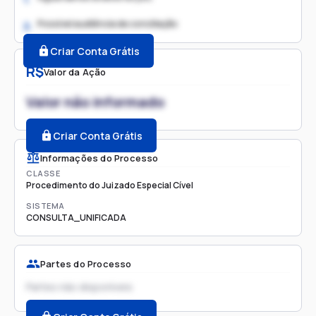
Possível audiência de conciliação
2.
Criar Conta Grátis
R$
Valor da Ação
Valor não informado
Criar Conta Grátis
Informações do Processo
CLASSE
Procedimento do Juizado Especial Cível
SISTEMA
CONSULTA_UNIFICADA
Partes do Processo
Partes não disponíveis