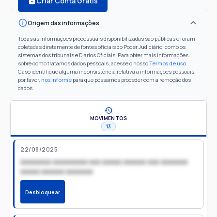
Criar Conta Grátis
Origem das informações
Todas as informações processuais disponibilizadas são públicas e foram
coletadas diretamente de fontes oficiais do Poder Judiciário, como os
sistemas dos tribunais e Diários Oficiais. Para obter mais informações
sobre como tratamos dados pessoais, acesse o nosso
Termos de uso
.
Caso identifique alguma inconsistência relativa a informações pessoais,
por favor,
nos informe
para que possamos proceder com a remoção dos
dados.
MOVIMENTOS
13
22/08/2025
xxxxxxxx xxxxxxxxx xxx xxxxx xxxxxx xxx xxxxxxx
xxxxx xxxxxx xxxxxxx
Desbloquear