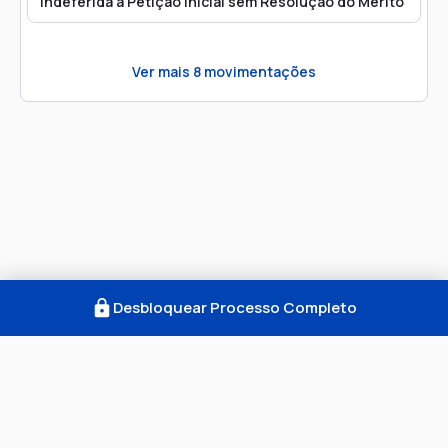
Indeferida a Petição Inicial sem Resolução do Mérito
Ver mais
8
movimentações
Desbloquear Processo Completo
Como Funciona
FAQ
Notícias
Termos
Privacidade