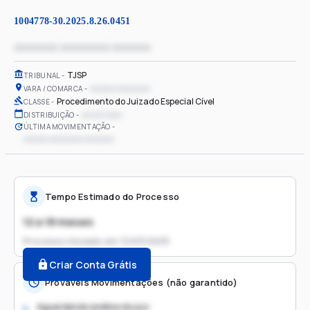
1004778-30.2025.8.26.0451
xxxxxxxx xxxxxxxxx xxxxxxx
TJSP
TRIBUNAL
xxxxxx xxxxxxxx
VARA / COMARCA
Procedimento do Juizado Especial Cível
CLASSE
xx/xx/xxxx
DISTRIBUIÇÃO
ÚLTIMA MOVIMENTAÇÃO
xxxxxx xxxxxxxx xxxxxxx
Tempo Estimado do Processo
12 a 18 meses
Processo iniciado em
12/03/2025
Criar Conta Grátis
Prováveis Movimentações (não garantido)
Aguardando análise do juiz
1.