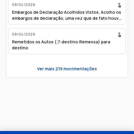
08/04/2026
Embargos de Declaração Acolhidos Vistos. Acolho os
embargos de declaração, uma vez que de fato houve
custas recolhidas às fls. 876/880.
Consequentemente, torno sem efeito a sentença de
08/04/2026
fl.941. Intime-se a expert a estimar seus honorários,
Remetidos os Autos (;7:destino:Remessa) para
conforme decisão de fls.890/892. Manifeste-se a
destino
parte requerida sobre pedido de fl.898. Int.
Ver mais
219
movimentações