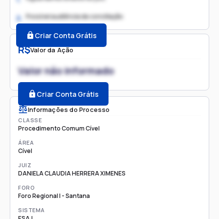
Possível audiência de conciliação
2.
Criar Conta Grátis
R$
Valor da Ação
Valor não informado
Criar Conta Grátis
Informações do Processo
CLASSE
Procedimento Comum Cível
ÁREA
Cível
JUIZ
DANIELA CLAUDIA HERRERA XIMENES
FORO
Foro Regional I - Santana
SISTEMA
ESAJ