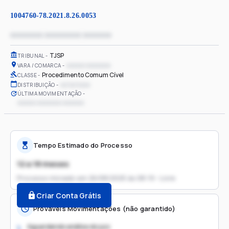
1004760-78.2021.8.26.0053
xxxxxxxx xxxxxxxxx xxxxxxx
TJSP
TRIBUNAL
xxxxxx xxxxxxxx
VARA / COMARCA
Procedimento Comum Cível
CLASSE
xx/xx/xxxx
DISTRIBUIÇÃO
ÚLTIMA MOVIMENTAÇÃO
xxxxxx xxxxxxxx xxxxxxx
Tempo Estimado do Processo
12 a 18 meses
Processo iniciado em
26/08/2025 às 08:19 - Livre
Criar Conta Grátis
Prováveis Movimentações (não garantido)
Aguardando análise do juiz
1.