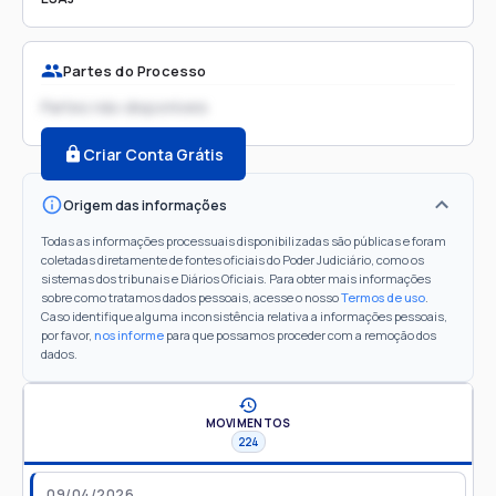
Partes do Processo
Partes não disponíveis
Criar Conta Grátis
Origem das informações
Todas as informações processuais disponibilizadas são públicas e foram
coletadas diretamente de fontes oficiais do Poder Judiciário, como os
sistemas dos tribunais e Diários Oficiais. Para obter mais informações
sobre como tratamos dados pessoais, acesse o nosso
Termos de uso
.
Caso identifique alguma inconsistência relativa a informações pessoais,
por favor,
nos informe
para que possamos proceder com a remoção dos
dados.
MOVIMENTOS
224
09/04/2026