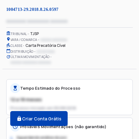
1004713-29.2018.8.26.0597
xxxxxxxx xxxxxxxxx xxxxxxx
TJSP
TRIBUNAL
xxxxxx xxxxxxxx
VARA / COMARCA
Carta Precatória Cível
CLASSE
xx/xx/xxxx
DISTRIBUIÇÃO
ÚLTIMA MOVIMENTAÇÃO
xxxxxx xxxxxxxx xxxxxxx
Tempo Estimado do Processo
12 a 18 meses
Processo iniciado em
05/08/2018
Criar Conta Grátis
Prováveis Movimentações (não garantido)
Aguardando análise do juiz
1.