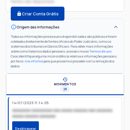
Partes não disponíveis
Criar Conta Grátis
Origem das informações
Todas as informações processuais disponibilizadas são públicas e foram
coletadas diretamente de fontes oficiais do Poder Judiciário, como os
sistemas dos tribunais e Diários Oficiais. Para obter mais informações
sobre como tratamos dados pessoais, acesse o nosso
Termos de uso
.
Caso identifique alguma inconsistência relativa a informações pessoais,
por favor,
nos informe
para que possamos proceder com a remoção dos
dados.
MOVIMENTOS
28
14/07/2025 11:14:05
xxxxxxxx xxxxxxxxx xxx xxxxx xxxxxx xxx xxxxxxx
xxxxx xxxxxx xxxxxxx
Desbloquear