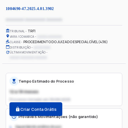
1004690-47.2025.4.01.3902
xxxxxxxx xxxxxxxxx xxxxxxx
TRF1
TRIBUNAL
xxxxxx xxxxxxxx
VARA / COMARCA
PROCEDIMENTO DO JUIZADO ESPECIAL CÍVEL (436)
CLASSE
xx/xx/xxxx
DISTRIBUIÇÃO
ÚLTIMA MOVIMENTAÇÃO
xxxxxx xxxxxxxx xxxxxxx
Tempo Estimado do Processo
12 a 18 meses
Processo iniciado em
30/06/2025
Criar Conta Grátis
Prováveis Movimentações (não garantido)
Aguardando análise do juiz
1.