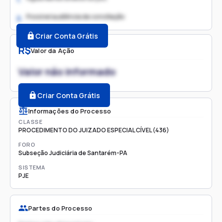
Possível audiência de conciliação
2.
Criar Conta Grátis
R$
Valor da Ação
Valor não informado
Criar Conta Grátis
Informações do Processo
CLASSE
PROCEDIMENTO DO JUIZADO ESPECIAL CÍVEL (436)
FORO
Subseção Judiciária de Santarém-PA
SISTEMA
PJE
Partes do Processo