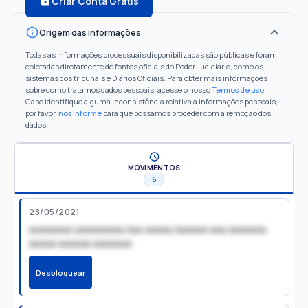
Criar Conta Grátis
Origem das informações
Todas as informações processuais disponibilizadas são públicas e foram
coletadas diretamente de fontes oficiais do Poder Judiciário, como os
sistemas dos tribunais e Diários Oficiais. Para obter mais informações
sobre como tratamos dados pessoais, acesse o nosso
Termos de uso
.
Caso identifique alguma inconsistência relativa a informações pessoais,
por favor,
nos informe
para que possamos proceder com a remoção dos
dados.
MOVIMENTOS
6
28/05/2021
xxxxxxxx xxxxxxxxx xxx xxxxx xxxxxx xxx xxxxxxx
xxxxx xxxxxx xxxxxxx
Desbloquear