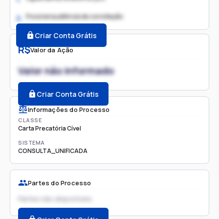
Possível audiência de conciliação
2.
Criar Conta Grátis
R$
Valor da Ação
Valor não informado
Criar Conta Grátis
Informações do Processo
CLASSE
Carta Precatória Cível
SISTEMA
CONSULTA_UNIFICADA
Partes do Processo
Partes não disponíveis