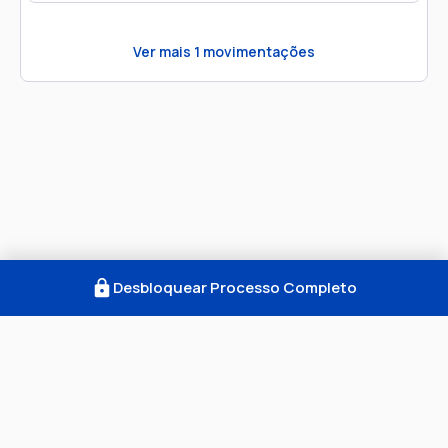
Ver mais
1
movimentações
Desbloquear Processo Completo
Como Funciona
FAQ
Notícias
Termos
Privacidade