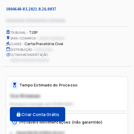
1004640-83.2021.8.26.0037
xxxxxxxx xxxxxxxxx xxxxxxx
TJSP
TRIBUNAL
xxxxxx xxxxxxxx
VARA / COMARCA
Carta Precatória Cível
CLASSE
xx/xx/xxxx
DISTRIBUIÇÃO
ÚLTIMA MOVIMENTAÇÃO
xxxxxx xxxxxxxx xxxxxxx
Tempo Estimado do Processo
12 a 18 meses
Processo iniciado em
03/05/2021
Criar Conta Grátis
Prováveis Movimentações (não garantido)
Aguardando análise do juiz
1.