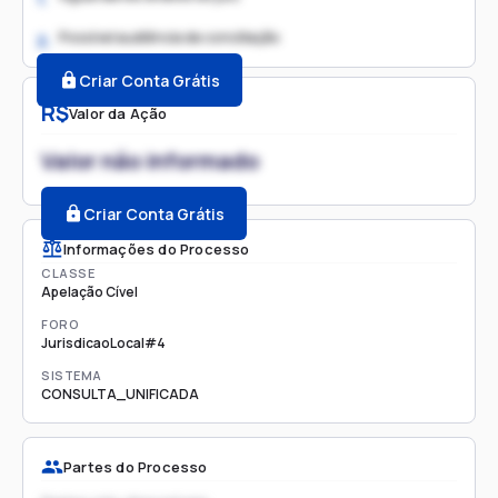
Possível audiência de conciliação
2.
Criar Conta Grátis
R$
Valor da Ação
Valor não informado
Criar Conta Grátis
Informações do Processo
CLASSE
Apelação Cível
FORO
JurisdicaoLocal#4
SISTEMA
CONSULTA_UNIFICADA
Partes do Processo