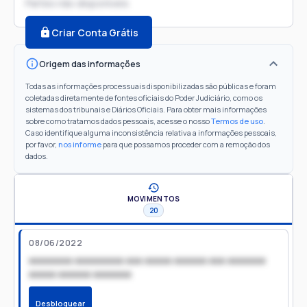
Partes não disponíveis
Criar Conta Grátis
Origem das informações
Todas as informações processuais disponibilizadas são públicas e foram
coletadas diretamente de fontes oficiais do Poder Judiciário, como os
sistemas dos tribunais e Diários Oficiais. Para obter mais informações
sobre como tratamos dados pessoais, acesse o nosso
Termos de uso
.
Caso identifique alguma inconsistência relativa a informações pessoais,
por favor,
nos informe
para que possamos proceder com a remoção dos
dados.
MOVIMENTOS
20
08/06/2022
xxxxxxxx xxxxxxxxx xxx xxxxx xxxxxx xxx xxxxxxx
xxxxx xxxxxx xxxxxxx
Desbloquear