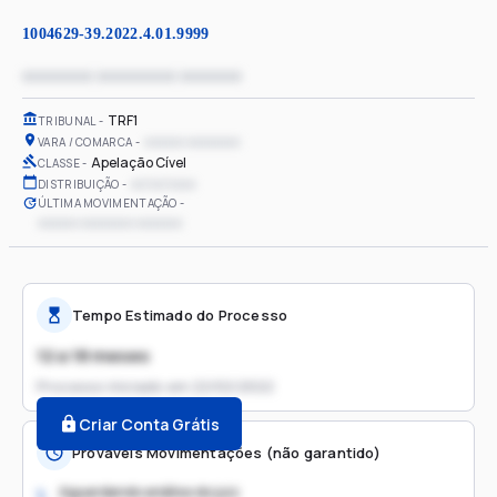
1004629-39.2022.4.01.9999
xxxxxxxx xxxxxxxxx xxxxxxx
TRF1
TRIBUNAL
xxxxxx xxxxxxxx
VARA / COMARCA
Apelação Cível
CLASSE
xx/xx/xxxx
DISTRIBUIÇÃO
ÚLTIMA MOVIMENTAÇÃO
xxxxxx xxxxxxxx xxxxxxx
Tempo Estimado do Processo
12 a 18 meses
Processo iniciado em
22/02/2022
Criar Conta Grátis
Prováveis Movimentações (não garantido)
Aguardando análise do juiz
1.