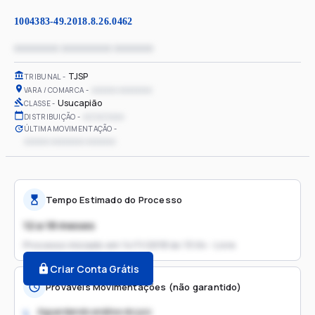
1004383-49.2018.8.26.0462
xxxxxxxx xxxxxxxxx xxxxxxx
TJSP
TRIBUNAL
xxxxxx xxxxxxxx
VARA / COMARCA
Usucapião
CLASSE
xx/xx/xxxx
DISTRIBUIÇÃO
ÚLTIMA MOVIMENTAÇÃO
xxxxxx xxxxxxxx xxxxxxx
Tempo Estimado do Processo
12 a 18 meses
Processo iniciado em
14/11/2018 às 13:04 - Livre
Criar Conta Grátis
Prováveis Movimentações (não garantido)
Aguardando análise do juiz
1.