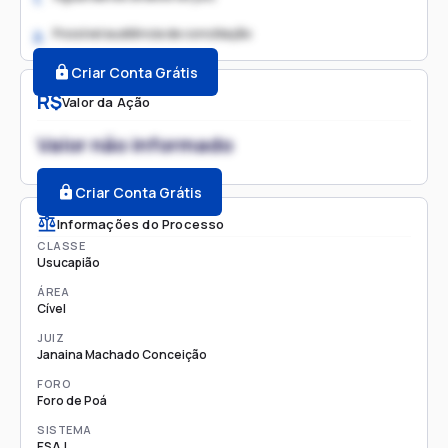
Possível audiência de conciliação
2.
Criar Conta Grátis
R$
Valor da Ação
Valor não informado
Criar Conta Grátis
Informações do Processo
CLASSE
Usucapião
ÁREA
Cível
JUIZ
Janaina Machado Conceição
FORO
Foro de Poá
SISTEMA
ESAJ