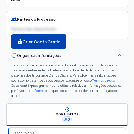
Partes do Processo
Partes não disponíveis
Criar Conta Grátis
Origem das informações
Todas as informações processuais disponibilizadas são públicas e foram
coletadas diretamente de fontes oficiais do Poder Judiciário, como os
sistemas dos tribunais e Diários Oficiais. Para obter mais informações
sobre como tratamos dados pessoais, acesse o nosso
Termos de uso
.
Caso identifique alguma inconsistência relativa a informações pessoais,
por favor,
nos informe
para que possamos proceder com a remoção dos
dados.
MOVIMENTOS
340
17/07/2026