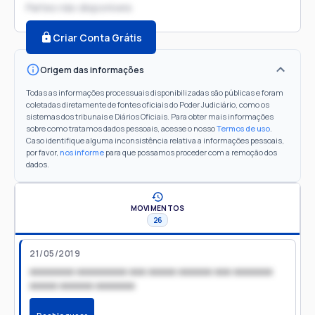
Partes não disponíveis
Criar Conta Grátis
Origem das informações
Todas as informações processuais disponibilizadas são públicas e foram
coletadas diretamente de fontes oficiais do Poder Judiciário, como os
sistemas dos tribunais e Diários Oficiais. Para obter mais informações
sobre como tratamos dados pessoais, acesse o nosso
Termos de uso
.
Caso identifique alguma inconsistência relativa a informações pessoais,
por favor,
nos informe
para que possamos proceder com a remoção dos
dados.
MOVIMENTOS
26
21/05/2019
xxxxxxxx xxxxxxxxx xxx xxxxx xxxxxx xxx xxxxxxx
xxxxx xxxxxx xxxxxxx