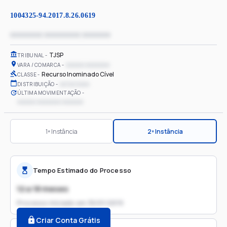
1004325-94.2017.8.26.0619
xxxxxxxx xxxxxxxxx xxxxxxx
TJSP
TRIBUNAL
xxxxxx xxxxxxxx
VARA / COMARCA
Recurso Inominado Cível
CLASSE
xx/xx/xxxx
DISTRIBUIÇÃO
ÚLTIMA MOVIMENTAÇÃO
xxxxxx xxxxxxxx xxxxxxx
1ª Instância
2ª Instância
Tempo Estimado do Processo
12 a 18 meses
Processo iniciado em
30/01/2019
Criar Conta Grátis