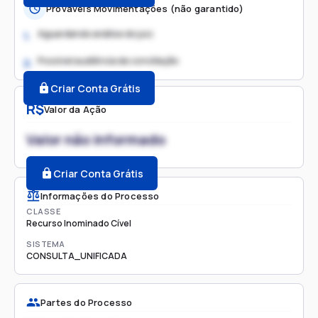
Prováveis Movimentações (não garantido)
Aguardando análise do juiz
1.
Possível audiência de conciliação
2.
Criar Conta Grátis
R$
Valor da Ação
Valor não informado
Criar Conta Grátis
Informações do Processo
CLASSE
Recurso Inominado Cível
SISTEMA
CONSULTA_UNIFICADA
Partes do Processo