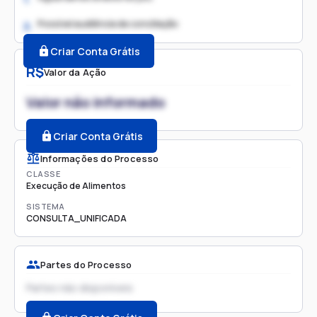
Possível audiência de conciliação
2.
Criar Conta Grátis
R$
Valor da Ação
Valor não informado
Criar Conta Grátis
Informações do Processo
CLASSE
Execução de Alimentos
SISTEMA
CONSULTA_UNIFICADA
Partes do Processo
Partes não disponíveis