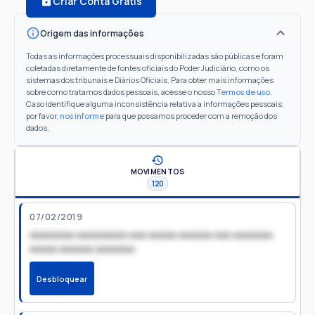
Criar Conta Grátis
Origem das informações
Todas as informações processuais disponibilizadas são públicas e foram
coletadas diretamente de fontes oficiais do Poder Judiciário, como os
sistemas dos tribunais e Diários Oficiais. Para obter mais informações
sobre como tratamos dados pessoais, acesse o nosso
Termos de uso
.
Caso identifique alguma inconsistência relativa a informações pessoais,
por favor,
nos informe
para que possamos proceder com a remoção dos
dados.
MOVIMENTOS
120
07/02/2019
xxxxxxxx xxxxxxxxx xxx xxxxx xxxxxx xxx xxxxxxx
xxxxx xxxxxx xxxxxxx
Desbloquear