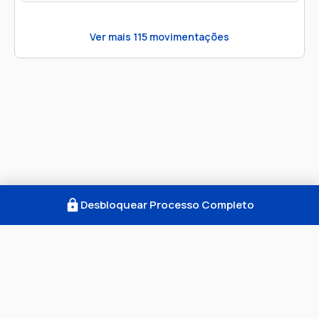
Ver mais
115
movimentações
Desbloquear Processo Completo
Como Funciona
FAQ
Notícias
Termos
Privacidade