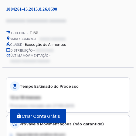
1004261-45.2015.8.26.0590
xxxxxxxx xxxxxxxxx xxxxxxx
TJSP
TRIBUNAL
xxxxxx xxxxxxxx
VARA / COMARCA
Execução de Alimentos
CLASSE
xx/xx/xxxx
DISTRIBUIÇÃO
ÚLTIMA MOVIMENTAÇÃO
xxxxxx xxxxxxxx xxxxxxx
Tempo Estimado do Processo
12 a 18 meses
Processo iniciado em
27/05/2015
Criar Conta Grátis
Prováveis Movimentações (não garantido)
Aguardando análise do juiz
1.