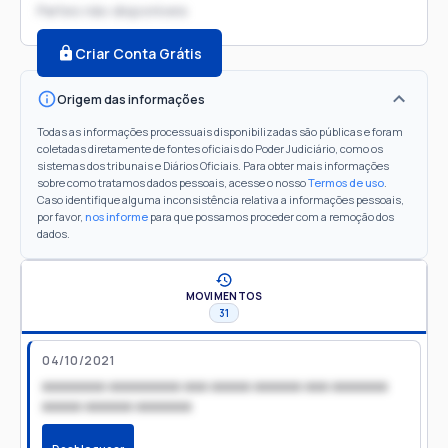
Partes não disponíveis
Criar Conta Grátis
Origem das informações
Todas as informações processuais disponibilizadas são públicas e foram
coletadas diretamente de fontes oficiais do Poder Judiciário, como os
sistemas dos tribunais e Diários Oficiais. Para obter mais informações
sobre como tratamos dados pessoais, acesse o nosso
Termos de uso
.
Caso identifique alguma inconsistência relativa a informações pessoais,
por favor,
nos informe
para que possamos proceder com a remoção dos
dados.
MOVIMENTOS
31
04/10/2021
xxxxxxxx xxxxxxxxx xxx xxxxx xxxxxx xxx xxxxxxx
xxxxx xxxxxx xxxxxxx