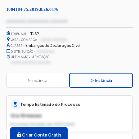
1004184-75.2019.8.26.0176
xxxxxxxx xxxxxxxxx xxxxxxx
TJSP
TRIBUNAL
xxxxxx xxxxxxxx
VARA / COMARCA
Embargos de Declaração Cível
CLASSE
xx/xx/xxxx
DISTRIBUIÇÃO
ÚLTIMA MOVIMENTAÇÃO
xxxxxx xxxxxxxx xxxxxxx
1ª Instância
2ª Instância
Tempo Estimado do Processo
12 a 18 meses
Processo iniciado em
13/07/2021
Criar Conta Grátis