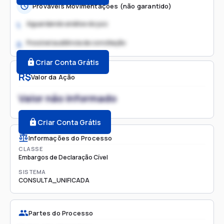
Prováveis Movimentações (não garantido)
Aguardando análise do juiz
1.
Possível audiência de conciliação
2.
Criar Conta Grátis
R$
Valor da Ação
Valor não informado
Criar Conta Grátis
Informações do Processo
CLASSE
Embargos de Declaração Cível
SISTEMA
CONSULTA_UNIFICADA
Partes do Processo