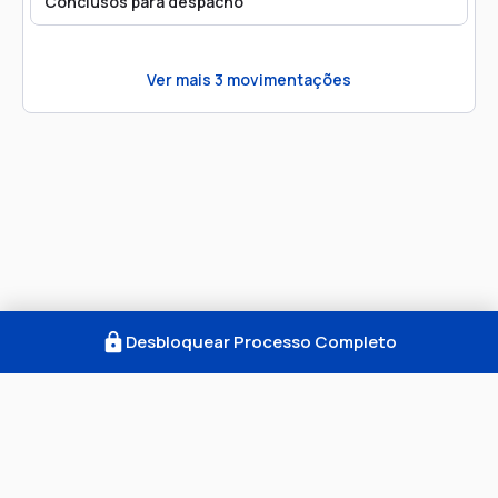
Conclusos para despacho
Ver mais
3
movimentações
Desbloquear Processo Completo
Como Funciona
FAQ
Notícias
Termos
Privacidade