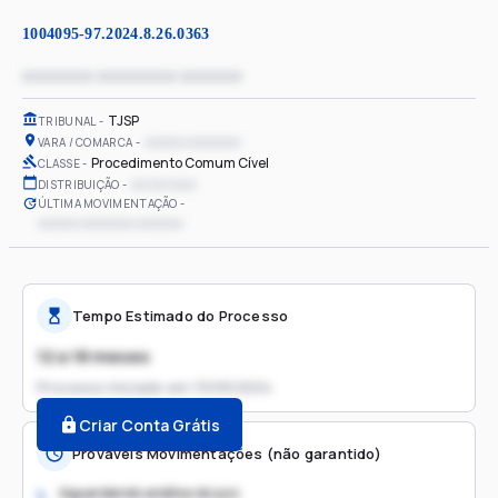
1004095-97.2024.8.26.0363
xxxxxxxx xxxxxxxxx xxxxxxx
TJSP
TRIBUNAL
xxxxxx xxxxxxxx
VARA / COMARCA
Procedimento Comum Cível
CLASSE
xx/xx/xxxx
DISTRIBUIÇÃO
ÚLTIMA MOVIMENTAÇÃO
xxxxxx xxxxxxxx xxxxxxx
Tempo Estimado do Processo
12 a 18 meses
Processo iniciado em
13/09/2024
Criar Conta Grátis
Prováveis Movimentações (não garantido)
Aguardando análise do juiz
1.