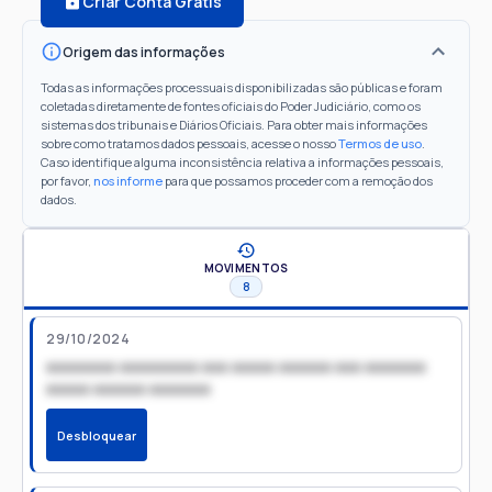
Criar Conta Grátis
Origem das informações
Todas as informações processuais disponibilizadas são públicas e foram
coletadas diretamente de fontes oficiais do Poder Judiciário, como os
sistemas dos tribunais e Diários Oficiais. Para obter mais informações
sobre como tratamos dados pessoais, acesse o nosso
Termos de uso
.
Caso identifique alguma inconsistência relativa a informações pessoais,
por favor,
nos informe
para que possamos proceder com a remoção dos
dados.
MOVIMENTOS
8
29/10/2024
xxxxxxxx xxxxxxxxx xxx xxxxx xxxxxx xxx xxxxxxx
xxxxx xxxxxx xxxxxxx
Desbloquear