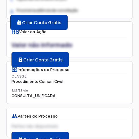
Possível audiência de conciliação
2.
Criar Conta Grátis
R$
Valor da Ação
Valor não informado
Criar Conta Grátis
Informações do Processo
CLASSE
Procedimento Comum Cível
SISTEMA
CONSULTA_UNIFICADA
Partes do Processo
Partes não disponíveis