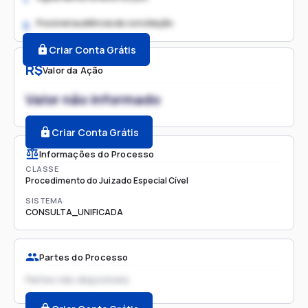
Possível audiência de conciliação
2.
Criar Conta Grátis
R$
Valor da Ação
Valor não informado
Criar Conta Grátis
Informações do Processo
CLASSE
Procedimento do Juizado Especial Cível
SISTEMA
CONSULTA_UNIFICADA
Partes do Processo
Partes não disponíveis