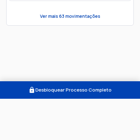
Ver mais
63
movimentações
Desbloquear Processo Completo
Como Funciona
FAQ
Notícias
Termos
Privacidade