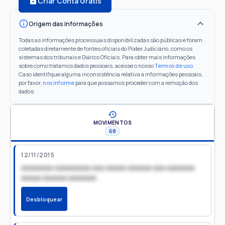
Criar Conta Grátis
Origem das informações
Todas as informações processuais disponibilizadas são públicas e foram
coletadas diretamente de fontes oficiais do Poder Judiciário, como os
sistemas dos tribunais e Diários Oficiais. Para obter mais informações
sobre como tratamos dados pessoais, acesse o nosso
Termos de uso
.
Caso identifique alguma inconsistência relativa a informações pessoais,
por favor,
nos informe
para que possamos proceder com a remoção dos
dados.
MOVIMENTOS
68
12/11/2015
xxxxxxxx xxxxxxxxx xxx xxxxx xxxxxx xxx xxxxxxx
xxxxx xxxxxx xxxxxxx
Desbloquear