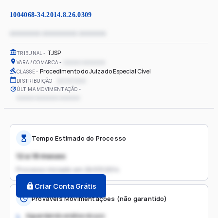
1004068-34.2014.8.26.0309
xxxxxxxx xxxxxxxxx xxxxxxx
TJSP
TRIBUNAL
xxxxxx xxxxxxxx
VARA / COMARCA
Procedimento do Juizado Especial Cível
CLASSE
xx/xx/xxxx
DISTRIBUIÇÃO
ÚLTIMA MOVIMENTAÇÃO
xxxxxx xxxxxxxx xxxxxxx
Tempo Estimado do Processo
12 a 18 meses
Processo iniciado em
26/03/2014
Criar Conta Grátis
Prováveis Movimentações (não garantido)
Aguardando análise do juiz
1.