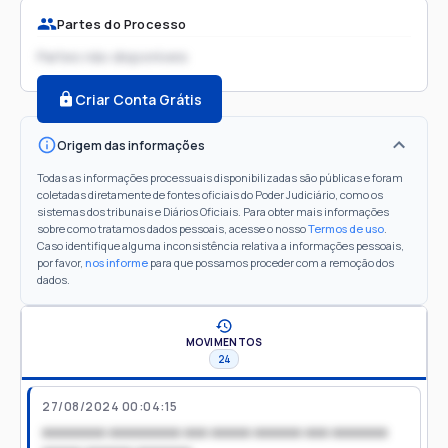
Partes do Processo
Partes não disponíveis
Criar Conta Grátis
Origem das informações
Todas as informações processuais disponibilizadas são públicas e foram
coletadas diretamente de fontes oficiais do Poder Judiciário, como os
sistemas dos tribunais e Diários Oficiais. Para obter mais informações
sobre como tratamos dados pessoais, acesse o nosso
Termos de uso
.
Caso identifique alguma inconsistência relativa a informações pessoais,
por favor,
nos informe
para que possamos proceder com a remoção dos
dados.
MOVIMENTOS
24
27/08/2024 00:04:15
xxxxxxxx xxxxxxxxx xxx xxxxx xxxxxx xxx xxxxxxx