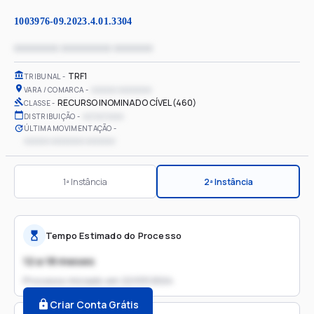
1003976-09.2023.4.01.3304
xxxxxxxx xxxxxxxxx xxxxxxx
TRF1
TRIBUNAL
xxxxxx xxxxxxxx
VARA / COMARCA
RECURSO INOMINADO CÍVEL (460)
CLASSE
xx/xx/xxxx
DISTRIBUIÇÃO
ÚLTIMA MOVIMENTAÇÃO
xxxxxx xxxxxxxx xxxxxxx
1ª Instância
2ª Instância
Tempo Estimado do Processo
12 a 18 meses
Processo iniciado em
22/03/2024
Criar Conta Grátis