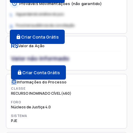
Prováveis Movimentações (não garantido)
Aguardando análise do juiz
1.
Possível audiência de conciliação
2.
Criar Conta Grátis
R$
Valor da Ação
Valor não informado
Criar Conta Grátis
Informações do Processo
CLASSE
RECURSO INOMINADO CÍVEL (460)
FORO
Núcleos de Justiça 4.0
SISTEMA
PJE